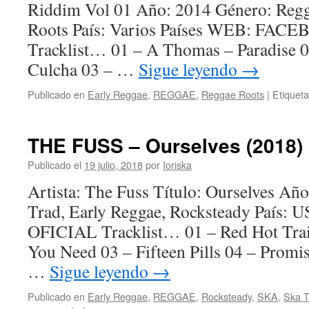
Riddim Vol 01 Año: 2014 Género: Regg
Roots País: Varios Países WEB: FA
Tracklist… 01 – A Thomas – Paradise 
Culcha 03 – …
Sigue leyendo
→
Publicado en
Early Reggae
,
REGGAE
,
Reggae Roots
|
Etiquet
THE FUSS – Ourselves (2018)
Publicado el
19 julio, 2018
por
Ioriska
Artista: The Fuss Título: Ourselves Añ
Trad, Early Reggae, Rocksteady Paí
OFICIAL Tracklist… 01 – Red Hot Tra
You Need 03 – Fifteen Pills 04 – Promi
…
Sigue leyendo
→
Publicado en
Early Reggae
,
REGGAE
,
Rocksteady
,
SKA
,
Ska T