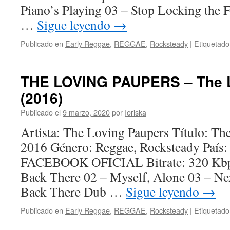
Piano’s Playing 03 – Stop Locking the
…
Sigue leyendo
→
Publicado en
Early Reggae
,
REGGAE
,
Rocksteady
|
Etiquetado
THE LOVING PAUPERS – The L
(2016)
Publicado el
9 marzo, 2020
por
Ioriska
Artista: The Loving Paupers Título: T
2016 Género: Reggae, Rocksteady Paí
FACEBOOK OFICIAL Bitrate: 320 Kbps
Back There 02 – Myself, Alone 03 – Ne
Back There Dub …
Sigue leyendo
→
Publicado en
Early Reggae
,
REGGAE
,
Rocksteady
|
Etiquetado