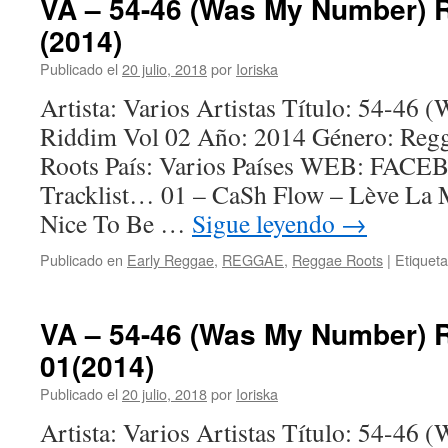
VA – 54-46 (Was My Number) R
(2014)
Publicado el
20 julio, 2018
por
Ioriska
Artista: Varios Artistas Título: 54-46
Riddim Vol 02 Año: 2014 Género: Regg
Roots País: Varios Países WEB: FA
Tracklist… 01 – CaSh Flow – Lève La 
Nice To Be …
Sigue leyendo
→
Publicado en
Early Reggae
,
REGGAE
,
Reggae Roots
|
Etiquet
VA – 54-46 (Was My Number) 
01(2014)
Publicado el
20 julio, 2018
por
Ioriska
Artista: Varios Artistas Título: 54-46