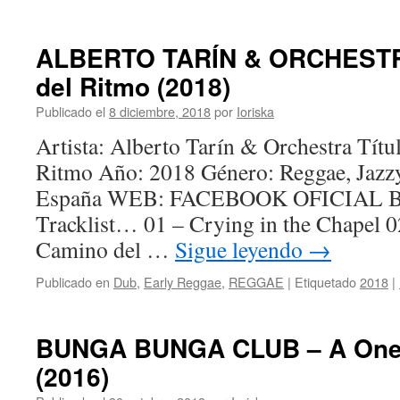
ALBERTO TARÍN & ORCHESTR
del Ritmo (2018)
Publicado el
8 diciembre, 2018
por
Ioriska
Artista: Alberto Tarín & Orchestra Títu
Ritmo Año: 2018 Género: Reggae, Jazzy
España WEB: FACEBOOK OFICIAL Bit
Tracklist… 01 – Crying in the Chapel 
Camino del …
Sigue leyendo
→
Publicado en
Dub
,
Early Reggae
,
REGGAE
|
Etiquetado
2018
|
BUNGA BUNGA CLUB – A One 
(2016)