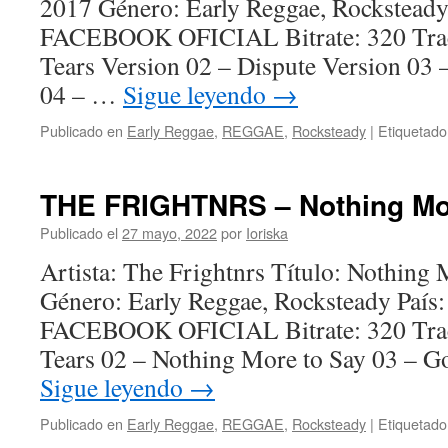
2017 Género: Early Reggae, Rockstead
FACEBOOK OFICIAL Bitrate: 320 Trac
Tears Version 02 – Dispute Version 03 
04 – …
Sigue leyendo
→
Publicado en
Early Reggae
,
REGGAE
,
Rocksteady
|
Etiquetado
THE FRIGHTNRS – Nothing Mor
Publicado el
27 mayo, 2022
por
Ioriska
Artista: The Frightnrs Título: Nothing
Género: Early Reggae, Rocksteady Paí
FACEBOOK OFICIAL Bitrate: 320 Trac
Tears 02 – Nothing More to Say 03 – G
Sigue leyendo
→
Publicado en
Early Reggae
,
REGGAE
,
Rocksteady
|
Etiquetado