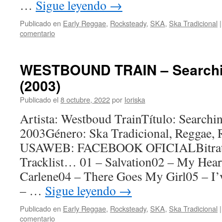
…
Sigue leyendo
→
Publicado en
Early Reggae
,
Rocksteady
,
SKA
,
Ska Tradicional
|
comentario
WESTBOUND TRAIN – Searchi
(2003)
Publicado el
8 octubre, 2022
por
Ioriska
Artista: Westboud TrainTítulo: Search
2003Género: Ska Tradicional, Reggae, 
USAWEB: FACEBOOK OFICIALBitrate
Tracklist… 01 – Salvation02 – My Hea
Carlene04 – There Goes My Girl05 – I’
– …
Sigue leyendo
→
Publicado en
Early Reggae
,
Rocksteady
,
SKA
,
Ska Tradicional
|
comentario