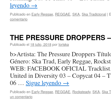
leyendo
→
Publicado en
Early Reggae
,
REGGAE
,
SKA
,
Ska Tradicional
|
E
comentario
THE PRESSURE DROPPERS – R
Publicado el
18 julio, 2018
por
Ioriska
b>Artista: The Pressure Droppers Títul
Género: Ska Trad, Early Reggae, Rocks
WEB: FACEBOOK OFICIAL Tracklist… 
United in Diversity 03 – Copycat 04 – 
06 …
Sigue leyendo
→
Publicado en
Early Reggae
,
REGGAE
,
Rocksteady
,
SKA
,
Ska T
un comentario