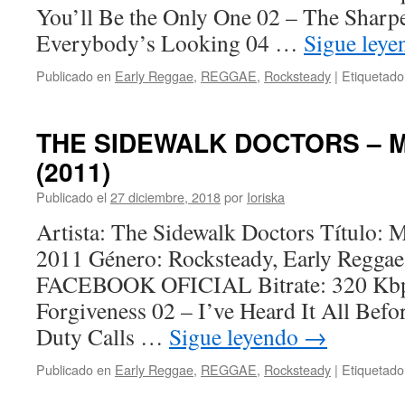
You’ll Be the Only One 02 – The Sharp
Everybody’s Looking 04 …
Sigue ley
Publicado en
Early Reggae
,
REGGAE
,
Rocksteady
|
Etiquetado
THE SIDEWALK DOCTORS – Mu
(2011)
Publicado el
27 diciembre, 2018
por
Ioriska
Artista: The Sidewalk Doctors Título: 
2011 Género: Rocksteady, Early Regga
FACEBOOK OFICIAL Bitrate: 320 Kbps
Forgiveness 02 – I’ve Heard It All Befo
Duty Calls …
Sigue leyendo
→
Publicado en
Early Reggae
,
REGGAE
,
Rocksteady
|
Etiquetado