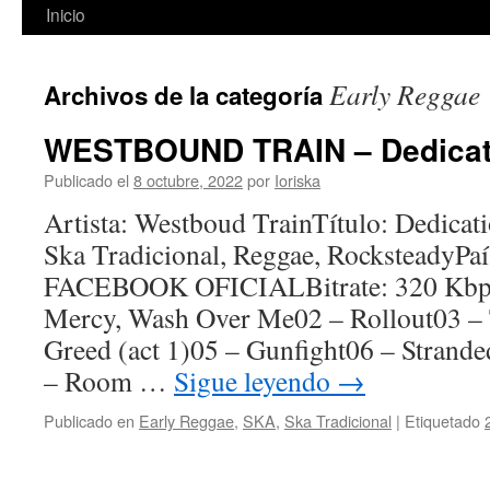
Inicio
Early Reggae
Archivos de la categoría
WESTBOUND TRAIN – Dedicati
Publicado el
8 octubre, 2022
por
Ioriska
Artista: Westboud TrainTítulo: Dedica
Ska Tradicional, Reggae, RocksteadyP
FACEBOOK OFICIALBitrate: 320 Kbps
Mercy, Wash Over Me02 – Rollout03 –
Greed (act 1)05 – Gunfight06 – Strande
– Room …
Sigue leyendo
→
Publicado en
Early Reggae
,
SKA
,
Ska Tradicional
|
Etiquetado