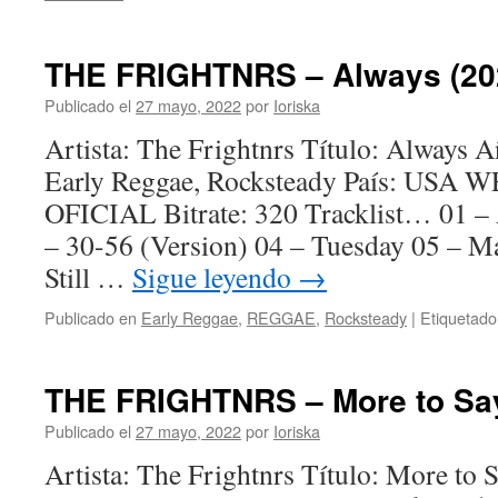
THE FRIGHTNRS – Always (20
Publicado el
27 mayo, 2022
por
Ioriska
Artista: The Frightnrs Título: Always 
Early Reggae, Rocksteady País: US
OFICIAL Bitrate: 320 Tracklist… 01 –
– 30-56 (Version) 04 – Tuesday 05 – Ma
Still …
Sigue leyendo
→
Publicado en
Early Reggae
,
REGGAE
,
Rocksteady
|
Etiquetado
THE FRIGHTNRS – More to Say
Publicado el
27 mayo, 2022
por
Ioriska
Artista: The Frightnrs Título: More to 