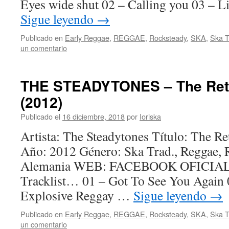
Eyes wide shut 02 – Calling you 03 – L
Sigue leyendo
→
Publicado en
Early Reggae
,
REGGAE
,
Rocksteady
,
SKA
,
Ska T
un comentario
THE STEADYTONES – The Retu
(2012)
Publicado el
16 diciembre, 2018
por
Ioriska
Artista: The Steadytones Título: The R
Año: 2012 Género: Ska Trad., Reggae, 
Alemania WEB: FACEBOOK OFICIAL B
Tracklist… 01 – Got To See You Again 
Explosive Reggay …
Sigue leyendo
→
Publicado en
Early Reggae
,
REGGAE
,
Rocksteady
,
SKA
,
Ska T
un comentario