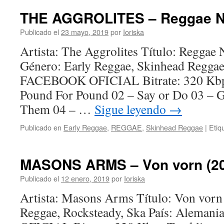
THE AGGROLITES – Reggae No
Publicado el
23 mayo, 2019
por
Ioriska
Artista: The Aggrolites Título: Reggae
Género: Early Reggae, Skinhead Regga
FACEBOOK OFICIAL Bitrate: 320 Kbps
Pound For Pound 02 – Say or Do 03 –
Them 04 – …
Sigue leyendo
→
Publicado en
Early Reggae
,
REGGAE
,
Skinhead Reggae
|
Etiq
MASONS ARMS – Von vorn (20
Publicado el
12 enero, 2019
por
Ioriska
Artista: Masons Arms Título: Von vor
Reggae, Rocksteady, Ska País: Alem