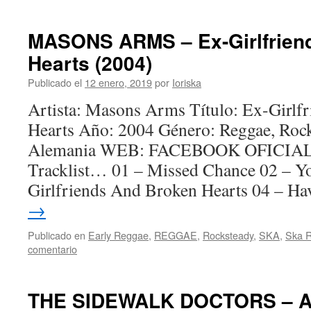
MASONS ARMS – Ex-Girlfrien
Hearts (2004)
Publicado el
12 enero, 2019
por
Ioriska
Artista: Masons Arms Título: Ex-Girlf
Hearts Año: 2004 Género: Reggae, Rock
Alemania WEB: FACEBOOK OFICIAL B
Tracklist… 01 – Missed Chance 02 – Yo
Girlfriends And Broken Hearts 04 – H
→
Publicado en
Early Reggae
,
REGGAE
,
Rocksteady
,
SKA
,
Ska 
comentario
THE SIDEWALK DOCTORS – Al