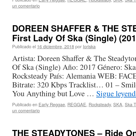
un comentario
DOREEN SHAFFER & THE ST
First Lady Of Ska (Single) (201
Publicado el
16 diciembre, 2018
por
Ioriska
Artista: Doreen Shaffer & The Steadyton
Of Ska (Single) Año: 2017 Género: Ska
Rocksteady País: Alemania WEB: F
Bitrate: 320 Kbps Tracklist… 01 – Smil
You Anything but Love …
Sigue leyen
Publicado en
Early Reggae
,
REGGAE
,
Rocksteady
,
SKA
,
Ska T
un comentario
THE STEADYTONES – Ride On