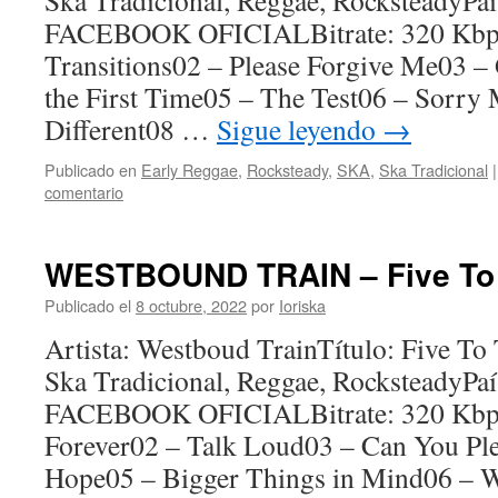
Ska Tradicional, Reggae, RocksteadyP
FACEBOOK OFICIALBitrate: 320 Kbps
Transitions02 – Please Forgive Me03 
the First Time05 – The Test06 – Sorr
Different08 …
Sigue leyendo
→
Publicado en
Early Reggae
,
Rocksteady
,
SKA
,
Ska Tradicional
|
comentario
WESTBOUND TRAIN – Five To 
Publicado el
8 octubre, 2022
por
Ioriska
Artista: Westboud TrainTítulo: Five T
Ska Tradicional, Reggae, RocksteadyP
FACEBOOK OFICIALBitrate: 320 Kbps
Forever02 – Talk Loud03 – Can You Pl
Hope05 – Bigger Things in Mind06 – W