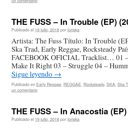
un comentario
THE FUSS – In Trouble (EP) (2
Publicado el
19 julio, 2018
por
Ioriska
Artista: The Fuss Título: In Trouble (
Ska Trad, Early Reggae, Rocksteady P
FACEBOOK OFICIAL Tracklist… 01 – 
Make It Right 03 – Struggle 04 – Hum
Sigue leyendo
→
Publicado en
Early Reggae
,
REGGAE
,
Rocksteady
,
SKA
,
Ska T
un comentario
THE FUSS – In Anacostia (EP)
Publicado el
19 julio, 2018
por
Ioriska