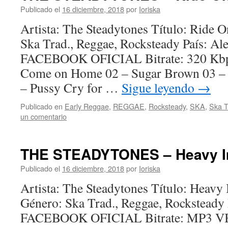
Publicado el
16 diciembre, 2018
por
Ioriska
Artista: The Steadytones Título: Ride 
Ska Trad., Reggae, Rocksteady País: 
FACEBOOK OFICIAL Bitrate: 320 Kbps
Come on Home 02 – Sugar Brown 03 – 
– Pussy Cry for …
Sigue leyendo
→
Publicado en
Early Reggae
,
REGGAE
,
Rocksteady
,
SKA
,
Ska T
un comentario
THE STEADYTONES – Heavy Im
Publicado el
16 diciembre, 2018
por
Ioriska
Artista: The Steadytones Título: Heavy
Género: Ska Trad., Reggae, Rockstead
FACEBOOK OFICIAL Bitrate: MP3 VB