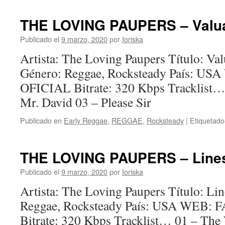
THE LOVING PAUPERS – Valuab
Publicado el
9 marzo, 2020
por
Ioriska
Artista: The Loving Paupers Título: Va
Género: Reggae, Rocksteady País: 
OFICIAL Bitrate: 320 Kbps Tracklist…
Mr. David 03 – Please Sir
Publicado en
Early Reggae
,
REGGAE
,
Rocksteady
|
Etiquetado
THE LOVING PAUPERS – Lines
Publicado el
9 marzo, 2020
por
Ioriska
Artista: The Loving Paupers Título: Li
Reggae, Rocksteady País: USA WEB
Bitrate: 320 Kbps Tracklist… 01 – The