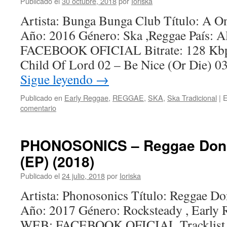
Publicado el
30 octubre, 2018
por
Ioriska
Artista: Bunga Bunga Club Título: A O
Año: 2016 Género: Ska ,Reggae País: 
FACEBOOK OFICIAL Bitrate: 128 Kbps
Child Of Lord 02 – Be Nice (Or Die) 0
Sigue leyendo
→
Publicado en
Early Reggae
,
REGGAE
,
SKA
,
Ska Tradicional
|
E
comentario
PHONOSONICS – Reggae Don’t
(EP) (2018)
Publicado el
24 julio, 2018
por
Ioriska
Artista: Phonosonics Título: Reggae Do
Año: 2017 Género: Rocksteady , Early 
WEB: FACEBOOK OFICIAL Tracklist…