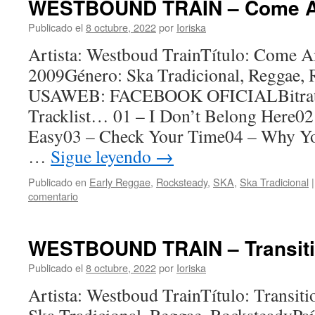
WESTBOUND TRAIN – Come And
Publicado el
8 octubre, 2022
por
Ioriska
Artista: Westboud TrainTítulo: Come A
2009Género: Ska Tradicional, Reggae, 
USAWEB: FACEBOOK OFICIALBitrate
Tracklist… 01 – I Don’t Belong Here02
Easy03 – Check Your Time04 – Why Y
…
Sigue leyendo
→
Publicado en
Early Reggae
,
Rocksteady
,
SKA
,
Ska Tradicional
|
comentario
WESTBOUND TRAIN – Transiti
Publicado el
8 octubre, 2022
por
Ioriska
Artista: Westboud TrainTítulo: Transi