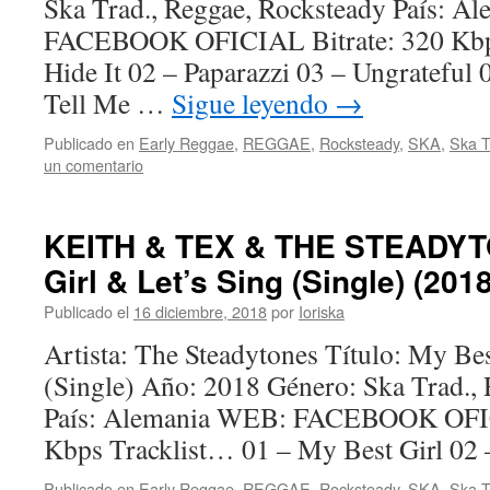
Ska Trad., Reggae, Rocksteady País: 
FACEBOOK OFICIAL Bitrate: 320 Kbps
Hide It 02 – Paparazzi 03 – Ungrateful 
Tell Me …
Sigue leyendo
→
Publicado en
Early Reggae
,
REGGAE
,
Rocksteady
,
SKA
,
Ska T
un comentario
KEITH & TEX & THE STEADYT
Girl & Let’s Sing (Single) (2018
Publicado el
16 diciembre, 2018
por
Ioriska
Artista: The Steadytones Título: My Bes
(Single) Año: 2018 Género: Ska Trad.,
País: Alemania WEB: FACEBOOK OFIC
Kbps Tracklist… 01 – My Best Girl 02 –
Publicado en
Early Reggae
,
REGGAE
,
Rocksteady
,
SKA
,
Ska T