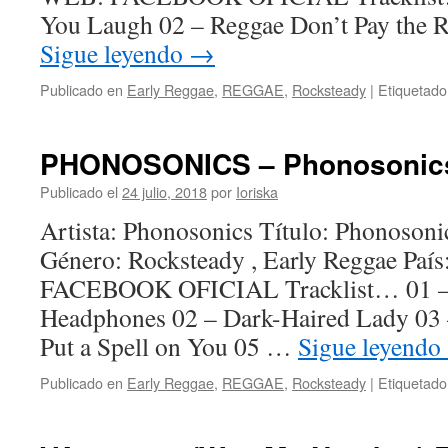
You Laugh 02 – Reggae Don’t Pay the R
Sigue leyendo
→
Publicado en
Early Reggae
,
REGGAE
,
Rocksteady
|
Etiquetado
PHONOSONICS – Phonosonics 
Publicado el
24 julio, 2018
por
Ioriska
Artista: Phonosonics Título: Phonosoni
Género: Rocksteady , Early Reggae Pa
FACEBOOK OFICIAL Tracklist… 01 –
Headphones 02 – Dark-Haired Lady 03 
Put a Spell on You 05 …
Sigue leyendo
Publicado en
Early Reggae
,
REGGAE
,
Rocksteady
|
Etiquetado