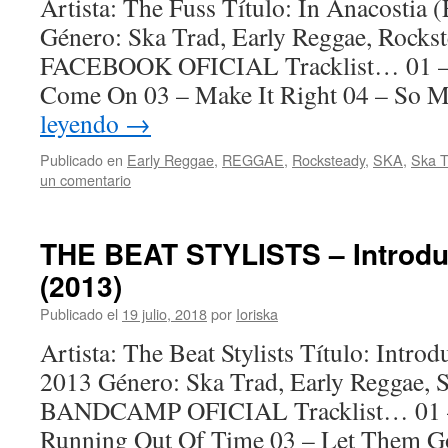
Artista: The Fuss Título: In Anacostia
Género: Ska Trad, Early Reggae, Rock
FACEBOOK OFICIAL Tracklist… 01 – J
Come On 03 – Make It Right 04 – So
leyendo
→
Publicado en
Early Reggae
,
REGGAE
,
Rocksteady
,
SKA
,
Ska T
un comentario
THE BEAT STYLISTS – Introdu
(2013)
Publicado el
19 julio, 2018
por
Ioriska
Artista: The Beat Stylists Título: Intr
2013 Género: Ska Trad, Early Reggae,
BANDCAMP OFICIAL Tracklist… 01 –
Running Out Of Time 03 – Let Them 