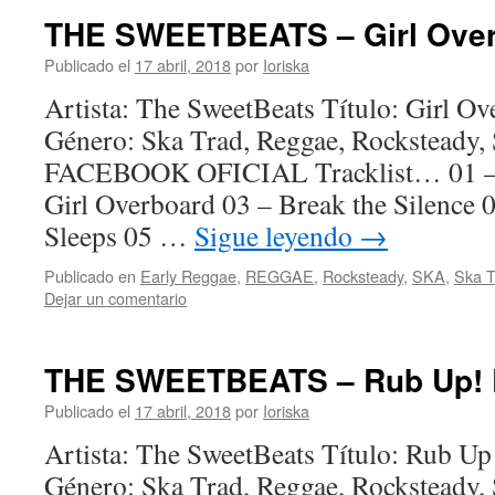
THE SWEETBEATS – Girl Over
Publicado el
17 abril, 2018
por
Ioriska
Artista: The SweetBeats Título: Girl O
Género: Ska Trad, Reggae, Rocksteady
FACEBOOK OFICIAL Tracklist… 01 – 
Girl Overboard 03 – Break the Silence
Sleeps 05 …
Sigue leyendo
→
Publicado en
Early Reggae
,
REGGAE
,
Rocksteady
,
SKA
,
Ska T
Dejar un comentario
THE SWEETBEATS – Rub Up! R
Publicado el
17 abril, 2018
por
Ioriska
Artista: The SweetBeats Título: Rub U
Género: Ska Trad, Reggae, Rocksteady