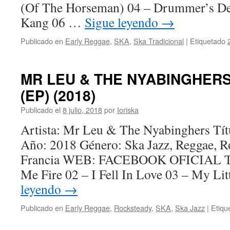
(Of The Horseman) 04 – Drummer’s De
Kang 06 …
Sigue leyendo
→
Publicado en
Early Reggae
,
SKA
,
Ska Tradicional
|
Etiquetado
MR LEU & THE NYABINGHERS 
(EP) (2018)
Publicado el
8 julio, 2018
por
Ioriska
Artista: Mr Leu & The Nyabinghers Tít
Año: 2018 Género: Ska Jazz, Reggae, R
Francia WEB: FACEBOOK OFICIAL Tra
Me Fire 02 – I Fell In Love 03 – My Li
leyendo
→
Publicado en
Early Reggae
,
Rocksteady
,
SKA
,
Ska Jazz
|
Etiqu