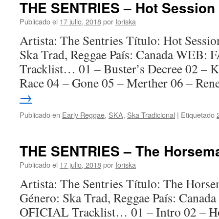
THE SENTRIES – Hot Session 
Publicado el
17 julio, 2018
por
Ioriska
Artista: The Sentries Título: Hot Sess
Ska Trad, Reggae País: Canada WEB
Tracklist… 01 – Buster’s Decree 02 – K
Race 04 – Gone 05 – Merther 06 – Re
→
Publicado en
Early Reggae
,
SKA
,
Ska Tradicional
|
Etiquetado
THE SENTRIES – The Horseman
Publicado el
17 julio, 2018
por
Ioriska
Artista: The Sentries Título: The Hor
Género: Ska Trad, Reggae País: Can
OFICIAL Tracklist… 01 – Intro 02 – H