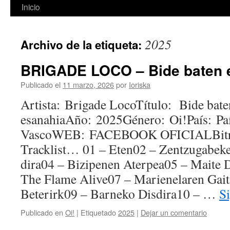
Inicio
2025
Archivo de la etiqueta:
BRIGADE LOCO – Bide baten e
Publicado el
11 marzo, 2026
por
Ioriska
Artista: Brigade LocoTítulo: Bide bate
esanahiaAño: 2025Género: Oi!País: Pa
VascoWEB: FACEBOOK OFICIALBitra
Tracklist… 01 – Eten02 – Zentzugabeke
dira04 – Bizipenen Aterpea05 – Maite
The Flame Alive07 – Marienelaren Gait
Beterirk09 – Barneko Disdira10 – …
S
Publicado en
Oi!
|
Etiquetado
2025
|
Dejar un comentario