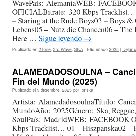
WavePaís: AlemaniaWEB: FACEBOO
OFICIALBitrate: 320 Kbps Tracklist…
– Staring at the Rude Boys03 – Boys & 
Lebens05 – Nutz die Chancen06 – The
Here …
Sigue leyendo
→
Publicado en
2Tone
,
3rd Wave
,
SKA
|
Etiquetado
2025
|
Dejar 
ALAMEDADOSOULNA – Cancion
Fin del Mundo (2025)
Publicado el
9 diciembre, 2025
por
Ioriska
Artista: AlamedadosoulnaTítulo: Cancio
MundoAño: 2025Género: Ska, Reggae,
SoulPaís: MadridWEB: FACEBOOK OF
Kbps Tracklist… 01 – Hiszpanska02 – F