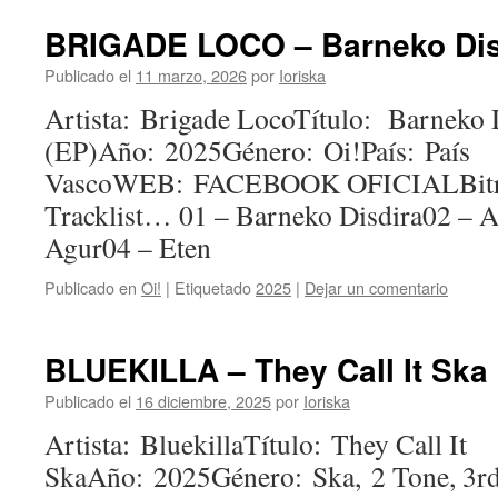
BRIGADE LOCO – Barneko Disd
Publicado el
11 marzo, 2026
por
Ioriska
Artista: Brigade LocoTítulo: Barneko 
(EP)Año: 2025Género: Oi!País: País
VascoWEB: FACEBOOK OFICIALBitra
Tracklist… 01 – Barneko Disdira02 – At
Agur04 – Eten
Publicado en
Oi!
|
Etiquetado
2025
|
Dejar un comentario
BLUEKILLA – They Call It Ska 
Publicado el
16 diciembre, 2025
por
Ioriska
Artista: BluekillaTítulo: They Call It
SkaAño: 2025Género: Ska, 2 Tone, 3r