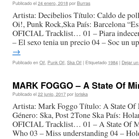
Publicado el
24 enero, 2018
por
Burras
Artista: Decibelios Título: Caldo de po
Oi!, Punk Rock,Ska País: Barcelona 
OFICIAL Tracklist… 01 – Piara indecent
– El sexo tenia un precio 04 – Soc un 
→
Publicado en
Oi!
,
Punk Oi!
,
Ska Oi!
|
Etiquetado
1984
|
Dejar un
MARK FOGGO – A State Of Min
Publicado el
22 junio, 2017
por
Ioriska
Artista: Mark Foggo Título: A State O
Género: Ska, Post 2Tone Ska País: H
OFICIAL Tracklist… 01 – A State Of 
Who 03 – Miss understanding 04 – Ho