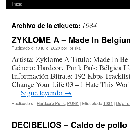
Inicio
1984
Archivo de la etiqueta:
ZYKLOME A – Made In Belgium
Publicado el
13 julio, 2020
por
Ioriska
Artista: Zyklome A Título: Made In B
Género: Hardcore Punk País: Bélgica I
Información Bitrate: 192 Kbps Trackli
Change Your Life 03 – I Hate This Worl
…
Sigue leyendo
→
Publicado en
Hardcore Punk
,
PUNK
|
Etiquetado
1984
|
Dejar u
DECIBELIOS – Caldo de pollo 