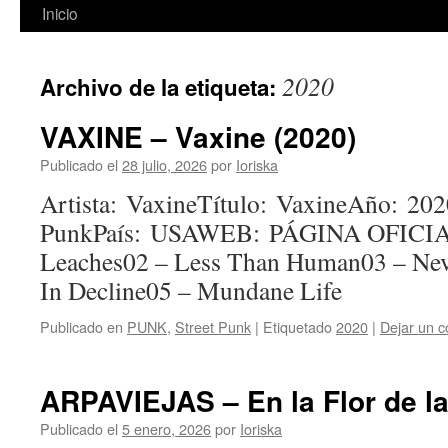
Inicio
2020
Archivo de la etiqueta:
VAXINE – Vaxine (2020)
Publicado el
28 julio, 2026
por
Ioriska
Artista: VaxineTítulo: VaxineAño: 202
PunkPaís: USAWEB: PÁGINA OFICIAL
Leaches02 – Less Than Human03 – Nev
In Decline05 – Mundane Life
Publicado en
PUNK
,
Street Punk
|
Etiquetado
2020
|
Dejar un c
ARPAVIEJAS – En la Flor de la
Publicado el
5 enero, 2026
por
Ioriska