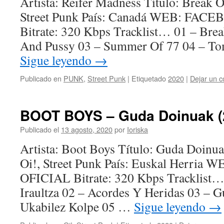
Artista: Reifer Madness Título: Break 
Street Punk País: Canadá WEB: FAC
Bitrate: 320 Kbps Tracklist… 01 – Brea
And Pussy 03 – Summer Of 77 04 – T
Sigue leyendo
→
Publicado en
PUNK
,
Street Punk
|
Etiquetado
2020
|
Dejar un c
BOOT BOYS – Guda Doinuak (
Publicado el
13 agosto, 2020
por
Ioriska
Artista: Boot Boys Título: Guda Doinu
Oi!, Street Punk País: Euskal Herri
OFICIAL Bitrate: 320 Kbps Tracklist…
Iraultza 02 – Acordes Y Heridas 03 – 
Ukabilez Kolpe 05 …
Sigue leyendo
→