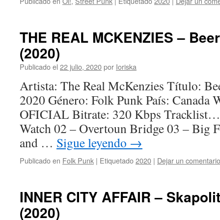
Publicado en
Oi!
,
Street Punk
|
Etiquetado
2020
|
Dejar un come
THE REAL MCKENZIES – Beer 
(2020)
Publicado el
22 julio, 2020
por
Ioriska
Artista: The Real McKenzies Título: B
2020 Género: Folk Punk País: Cana
OFICIAL Bitrate: 320 Kbps Tracklist
Watch 02 – Overtoun Bridge 03 – Big F
and …
Sigue leyendo
→
Publicado en
Folk Punk
|
Etiquetado
2020
|
Dejar un comentari
INNER CITY AFFAIR – Skapoli
(2020)