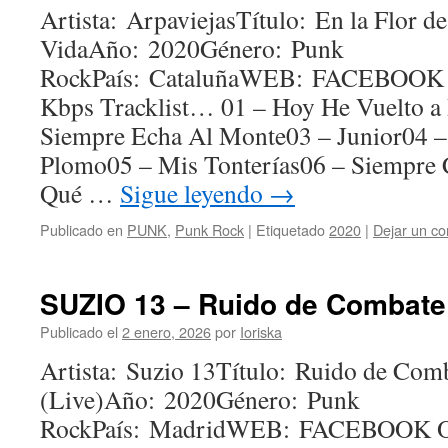
Artista: ArpaviejasTítulo: En la Flor de
VidaAño: 2020Género: Punk
RockPaís: CataluñaWEB: FACEBOOK 
Kbps Tracklist… 01 – Hoy He Vuelto a
Siempre Echa Al Monte03 – Junior04 –
Plomo05 – Mis Tonterías06 – Siempre 
Qué …
Sigue leyendo
→
Publicado en
PUNK
,
Punk Rock
|
Etiquetado
2020
|
Dejar un co
SUZIO 13 – Ruido de Combate 
Publicado el
2 enero, 2026
por
Ioriska
Artista: Suzio 13Título: Ruido de Com
(Live)Año: 2020Género: Punk
RockPaís: MadridWEB: FACEBOOK OF