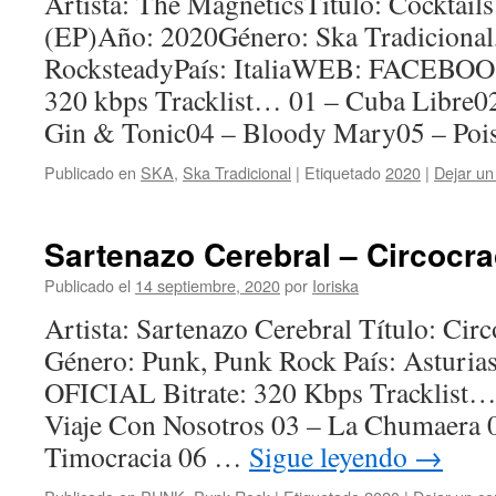
Artista: The MagneticsTítulo: Cocktails
(EP)Año: 2020Género: Ska Tradicional
RocksteadyPaís: ItaliaWEB: FACEBOO
320 kbps Tracklist… 01 – Cuba Libre0
Gin & Tonic04 – Bloody Mary05 – Poi
Publicado en
SKA
,
Ska Tradicional
|
Etiquetado
2020
|
Dejar un
Sartenazo Cerebral – Circocra
Publicado el
14 septiembre, 2020
por
Ioriska
Artista: Sartenazo Cerebral Título: Cir
Género: Punk, Punk Rock País: Astu
OFICIAL Bitrate: 320 Kbps Tracklist… 
Viaje Con Nosotros 03 – La Chumaera 
Timocracia 06 …
Sigue leyendo
→