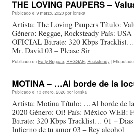
THE LOVING PAUPERS – Valuab
Publicado el
9 marzo, 2020
por
Ioriska
Artista: The Loving Paupers Título: Va
Género: Reggae, Rocksteady País: 
OFICIAL Bitrate: 320 Kbps Tracklist…
Mr. David 03 – Please Sir
Publicado en
Early Reggae
,
REGGAE
,
Rocksteady
|
Etiquetado
MOTINA – …Al borde de la locu
Publicado el
13 enero, 2020
por
Ioriska
Artista: Motina Título: …Al borde de l
2020 Género: Oi! País: México WE
Bitrate: 320 Kbps Tracklist… 01 – Dias
Infierno de tu amor 03 – Rey alcohol