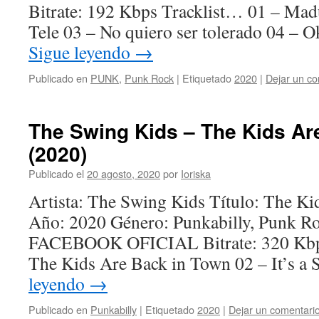
Bitrate: 192 Kbps Tracklist… 01 – Mad
Tele 03 – No quiero ser tolerado 04 – 
Sigue leyendo
→
Publicado en
PUNK
,
Punk Rock
|
Etiquetado
2020
|
Dejar un co
The Swing Kids – The Kids Ar
(2020)
Publicado el
20 agosto, 2020
por
Ioriska
Artista: The Swing Kids Título: The K
Año: 2020 Género: Punkabilly, Punk R
FACEBOOK OFICIAL Bitrate: 320 Kbps
The Kids Are Back in Town 02 – It’s 
leyendo
→
Publicado en
Punkabilly
|
Etiquetado
2020
|
Dejar un comentari