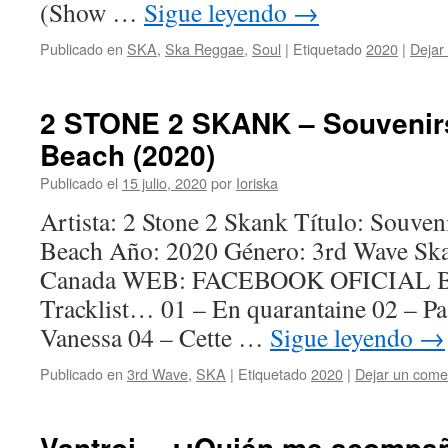
(Show …
Sigue leyendo
→
Publicado en
SKA
,
Ska Reggae
,
Soul
|
Etiquetado
2020
|
Dejar
2 STONE 2 SKANK – Souvenirs
Beach (2020)
Publicado el
15 julio, 2020
por
Ioriska
Artista: 2 Stone 2 Skank Título: Souven
Beach Año: 2020 Género: 3rd Wave Ska
Canada WEB: FACEBOOK OFICIAL Bi
Tracklist… 01 – En quarantaine 02 – Pas
Vanessa 04 – Cette …
Sigue leyendo
→
Publicado en
3rd Wave
,
SKA
|
Etiquetado
2020
|
Dejar un come
Vantroi – ¿¡Quién me acompañ