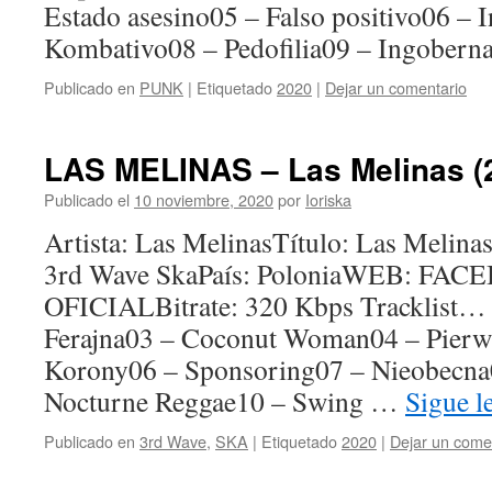
Estado asesino05 – Falso positivo06 –
Kombativo08 – Pedofilia09 – Ingober
Publicado en
PUNK
|
Etiquetado
2020
|
Dejar un comentario
LAS MELINAS – Las Melinas (
Publicado el
10 noviembre, 2020
por
Ioriska
Artista: Las MelinasTítulo: Las Melin
3rd Wave SkaPaís: PoloniaWEB: FA
OFICIALBitrate: 320 Kbps Tracklist…
Ferajna03 – Coconut Woman04 – Pierws
Korony06 – Sponsoring07 – Nieobecna
Nocturne Reggae10 – Swing …
Sigue 
Publicado en
3rd Wave
,
SKA
|
Etiquetado
2020
|
Dejar un come