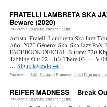
FRATELLI LAMBRETA SKA JAZ
Beware (2020)
Publicado el
19 agosto, 2020
por
Ioriska
Artista: Fratelli Lambretta Ska Jazz Tí
Año: 2020 Género: Ska, Ska Jazz País: 
FACEBOOK OFICIAL Bitrate: 320 Kbps
Tabbing Out 02 – It’s There 03 – 4 V 04
…
Sigue leyendo
→
Publicado en
SKA
,
Ska Jazz
|
Etiquetado
2020
|
Dejar un comen
REIFER MADNESS – Break Out
Publicado el
18 agosto, 2020
por
Ioriska