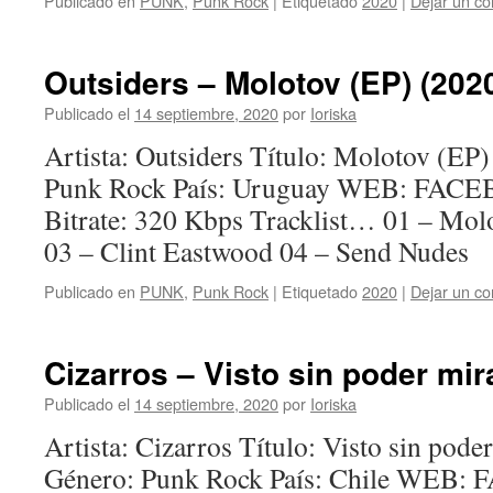
Publicado en
PUNK
,
Punk Rock
|
Etiquetado
2020
|
Dejar un co
Outsiders – Molotov (EP) (202
Publicado el
14 septiembre, 2020
por
Ioriska
Artista: Outsiders Título: Molotov (EP
Punk Rock País: Uruguay WEB: FA
Bitrate: 320 Kbps Tracklist… 01 – Mol
03 – Clint Eastwood 04 – Send Nudes
Publicado en
PUNK
,
Punk Rock
|
Etiquetado
2020
|
Dejar un co
Cizarros – Visto sin poder mir
Publicado el
14 septiembre, 2020
por
Ioriska
Artista: Cizarros Título: Visto sin pod
Género: Punk Rock País: Chile WEB