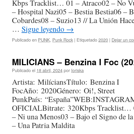
Kbps Tracklist… 01 – Atraco02 – No V
– Hospital Nazi05 – Bestia Bestia06 –
Cobardes08 – Suzio13 // La Unión Hace 
…
Sigue leyendo
→
Publicado en
PUNK
,
Punk Rock
|
Etiquetado
2020
|
Dejar un co
MILICIANS – Benzina I Foc (20
Publicado el
18 abril, 2024
por
Ioriska
Artista: MilíciansTítulo: Benzina I
FocAño: 2020Género: Oi!, Street
PunkPaís: “España”WEB:INSTAGRA
OFICIALBitrate: 320Kbps Tracklist… 
– Ni una Menos03 – Bajo el Signo de l
– Una Patria Maldita