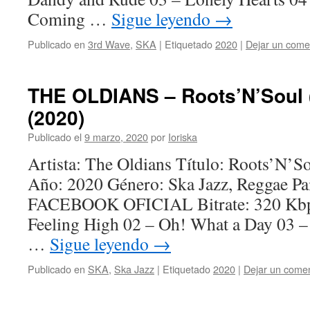
Coming …
Sigue leyendo
→
Publicado en
3rd Wave
,
SKA
|
Etiquetado
2020
|
Dejar un come
THE OLDIANS – Roots’N’Soul 
(2020)
Publicado el
9 marzo, 2020
por
Ioriska
Artista: The Oldians Título: Roots’N’S
Año: 2020 Género: Ska Jazz, Reggae P
FACEBOOK OFICIAL Bitrate: 320 Kbps
Feeling High 02 – Oh! What a Day 03 – A
…
Sigue leyendo
→
Publicado en
SKA
,
Ska Jazz
|
Etiquetado
2020
|
Dejar un comen