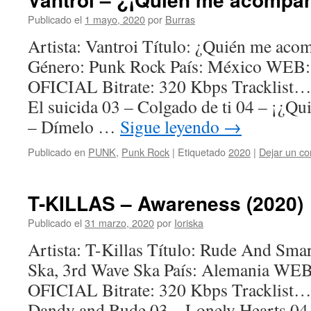
Publicado el
1 mayo, 2020
por
Burras
Artista: Vantroi Título: ¿Quién me ac
Género: Punk Rock País: México W
OFICIAL Bitrate: 320 Kbps Tracklist…
El suicida 03 – Colgado de ti 04 – ¡¿Q
– Dímelo …
Sigue leyendo
→
Publicado en
PUNK
,
Punk Rock
|
Etiquetado
2020
|
Dejar un co
T-KILLAS – Awareness (2020)
Publicado el
31 marzo, 2020
por
Ioriska
Artista: T-Killas Título: Rude And Sma
Ska, 3rd Wave Ska País: Alemania 
OFICIAL Bitrate: 320 Kbps Tracklist…
Dandy and Rude 03 – Lonely Hearts 04