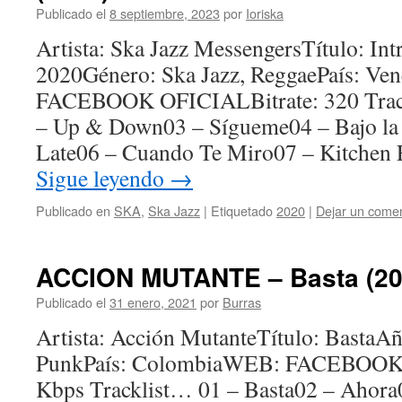
Publicado el
8 septiembre, 2023
por
Ioriska
Artista: Ska Jazz MessengersTítulo: In
2020Género: Ska Jazz, ReggaePaís: V
FACEBOOK OFICIALBitrate: 320 Track
– Up & Down03 – Sígueme04 – Bajo la 
Late06 – Cuando Te Miro07 – Kitch
Sigue leyendo
→
Publicado en
SKA
,
Ska Jazz
|
Etiquetado
2020
|
Dejar un comen
ACCION MUTANTE – Basta (20
Publicado el
31 enero, 2021
por
Burras
Artista: Acción MutanteTítulo: BastaA
PunkPaís: ColombiaWEB: FACEBOOK 
Kbps Tracklist… 01 – Basta02 – Ahora