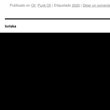
Publicado en
Oi!
,
Punk Oi!
|
Etiquetado
2020
|
Dejar un comenta
Ioriska