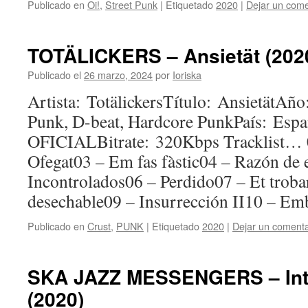
Publicado en
Oi!
,
Street Punk
|
Etiquetado
2020
|
Dejar un come
TOTÄLICKERS – Ansietät (202
Publicado el
26 marzo, 2024
por
Ioriska
Artista: TotälickersTítulo: AnsietätAñ
Punk, D-beat, Hardcore PunkPaís: 
OFICIALBitrate: 320Kbps Tracklist… 
Ofegat03 – Em fas fàstic04 – Razón de 
Incontrolados06 – Perdido07 – Et troba
desechable09 – Insurrección II10 – Em
Publicado en
Crust
,
PUNK
|
Etiquetado
2020
|
Dejar un comenta
SKA JAZZ MESSENGERS – Int
(2020)