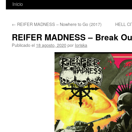
Inicio
←
REIFER MADNESS – Nowhere to Go (2017)
HELL CIT
REIFER MADNESS – Break Out
Publicado el
18 agosto, 2020
por
Ioriska