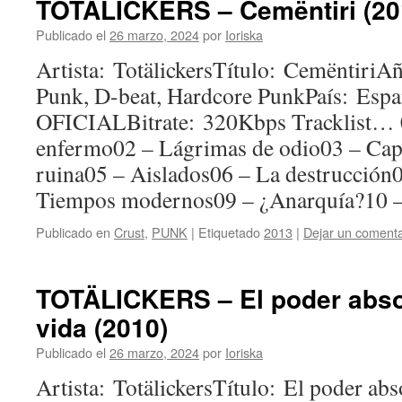
TOTÄLICKERS – Cemëntiri (20
Publicado el
26 marzo, 2024
por
Ioriska
Artista: TotälickersTítulo: Cemëntiri
Punk, D-beat, Hardcore PunkPaís: 
OFICIALBitrate: 320Kbps Tracklist… 
enfermo02 – Lágrimas de odio03 – Cap 
ruina05 – Aislados06 – La destrucció
Tiempos modernos09 – ¿Anarquía?10 –
Publicado en
Crust
,
PUNK
|
Etiquetado
2013
|
Dejar un comenta
TOTÄLICKERS – El poder absol
vida (2010)
Publicado el
26 marzo, 2024
por
Ioriska
Artista: TotälickersTítulo: El poder abs