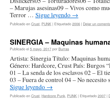
Dislickers05 – Torturadores06 – Totäli
– Marujas asesinas09 – Vivos como mu
Terror …
Sigue leyendo
→
Publicado en
Crust
,
PUNK
|
Etiquetado
2006
|
Dejar un comenta
SINERGIA – Maquinas humana
Publicado el
5 mayo, 2017
por
Burras
Artista: Sinergia Título: Maquinas hu
Género: Hardcore, Crust País: Burgos 
01 – La senda de los esclavos 02 – El t
03 – Fuera de control 04 – No necesito 
Sigue leyendo
→
Publicado en
Crust
,
Hardcore Punk
,
PUNK
|
Etiquetado
2007
|