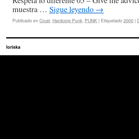
Respeta lo diferente 05 – Give me advic
muestra …
Sigue leyendo
→
Publicado en
Crust
,
Hardcore Punk
,
PUNK
|
Etiquetado
2000
|
Ioriska