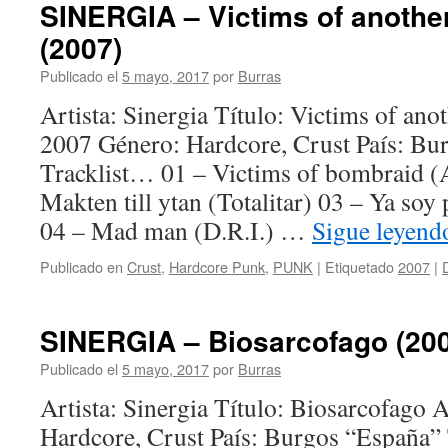
SINERGIA – Victims of anothe
(2007)
Publicado el
5 mayo, 2017
por
Burras
Artista: Sinergia Título: Victims of ano
2007 Género: Hardcore, Crust País: Bu
Tracklist… 01 – Victims of bombraid (
Makten till ytan (Totalitar) 03 – Ya soy
04 – Mad man (D.R.I.) …
Sigue leyen
Publicado en
Crust
,
Hardcore Punk
,
PUNK
|
Etiquetado
2007
|
SINERGIA – Biosarcofago (20
Publicado el
5 mayo, 2017
por
Burras
Artista: Sinergia Título: Biosarcofago
Hardcore, Crust País: Burgos “España”