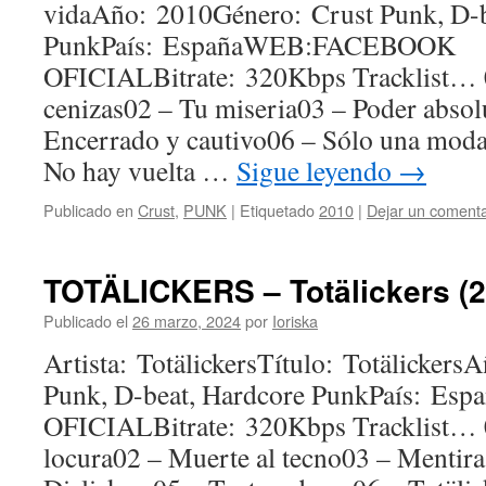
vidaAño: 2010Género: Crust Punk, D-b
PunkPaís: EspañaWEB:FACEBOOK
OFICIALBitrate: 320Kbps Tracklist…
cenizas02 – Tu miseria03 – Poder abso
Encerrado y cautivo06 – Sólo una mod
No hay vuelta …
Sigue leyendo
→
Publicado en
Crust
,
PUNK
|
Etiquetado
2010
|
Dejar un comenta
TOTÄLICKERS – Totälickers (2
Publicado el
26 marzo, 2024
por
Ioriska
Artista: TotälickersTítulo: Totälicker
Punk, D-beat, Hardcore PunkPaís: 
OFICIALBitrate: 320Kbps Tracklist… 
locura02 – Muerte al tecno03 – Mentira