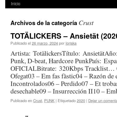
Inicio
Crust
Archivos de la categoría
TOTÄLICKERS – Ansietät (202
Publicado el
26 marzo, 2024
por
Ioriska
Artista: TotälickersTítulo: AnsietätAñ
Punk, D-beat, Hardcore PunkPaís: 
OFICIALBitrate: 320Kbps Tracklist… 
Ofegat03 – Em fas fàstic04 – Razón de 
Incontrolados06 – Perdido07 – Et troba
desechable09 – Insurrección II10 – Em
Publicado en
Crust
,
PUNK
|
Etiquetado
2020
|
Dejar un comenta