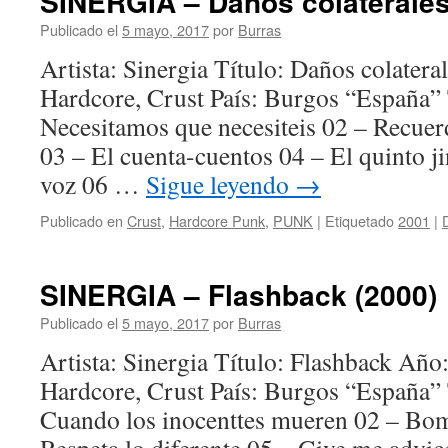
SINERGIA – Daños colaterales
Publicado el
5 mayo, 2017
por
Burras
Artista: Sinergia Título: Daños colater
Hardcore, Crust País: Burgos “España”
Necesitamos que necesiteis 02 – Recuerd
03 – El cuenta-cuentos 04 – El quinto j
voz 06 …
Sigue leyendo
→
Publicado en
Crust
,
Hardcore Punk
,
PUNK
|
Etiquetado
2001
|
SINERGIA – Flashback (2000)
Publicado el
5 mayo, 2017
por
Burras
Artista: Sinergia Título: Flashback Añ
Hardcore, Crust País: Burgos “España”
Cuando los inocenttes mueren 02 – Bo