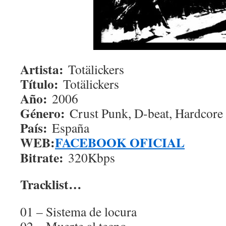
Artista:
Totälickers
Título:
Totälickers
Año:
2006
Género:
Crust Punk, D-beat, Hardcore
País:
España
WEB:
FACEBOOK OFICIAL
Bitrate:
320Kbps
Tracklist…
01 – Sistema de locura