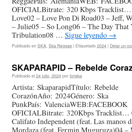
ReggaePaís: AlemaniaWEB: FACEBO
OFICIALBitrate: 320 Kbps Tracklist…
Love02 – Love Pon Di Road03 – Jeff,
– Julie05 – So Long06 – The Day That
Tribulation08 …
Sigue leyendo
→
Publicado en
SKA
,
Ska Reggae
|
Etiquetado
2024
|
Dejar un co
SKAPARAPID – Rebelde Coraz
Publicado el
24 julio, 2024
por
Ioriska
Artista: SkaparapidTítulo: Rebelde
CorazónAño: 2024Género: Ska
PunkPaís: ValenciaWEB:FACEBOOK
OFICIALBitrate: 320Kbps Tracklist… 
Califato Independent (feat. Las manos de
Mordaza (feat. Fermin Muguruza)04 –