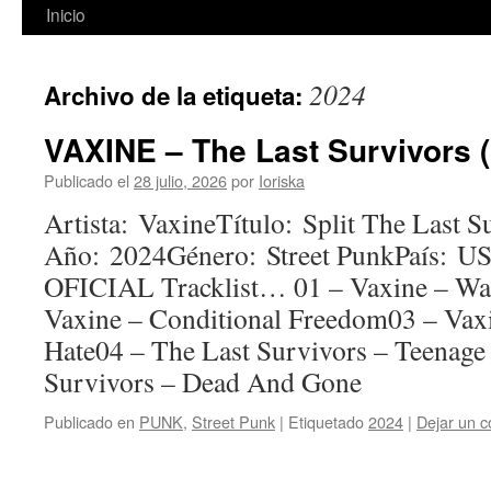
Inicio
2024
Archivo de la etiqueta:
VAXINE – The Last Survivors (S
Publicado el
28 julio, 2026
por
Ioriska
Artista: VaxineTítulo: Split The Last S
Año: 2024Género: Street PunkPaís:
OFICIAL Tracklist… 01 – Vaxine – Wa
Vaxine – Conditional Freedom03 – Vax
Hate04 – The Last Survivors – Teenage
Survivors – Dead And Gone
Publicado en
PUNK
,
Street Punk
|
Etiquetado
2024
|
Dejar un c