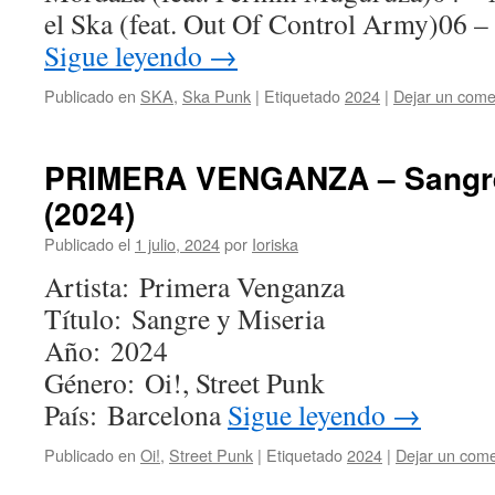
el Ska (feat. Out Of Control Army)06 
Sigue leyendo
→
Publicado en
SKA
,
Ska Punk
|
Etiquetado
2024
|
Dejar un come
PRIMERA VENGANZA – Sangre
(2024)
Publicado el
1 julio, 2024
por
Ioriska
Artista: Primera Venganza
Título: Sangre y Miseria
Año: 2024
Género: Oi!, Street Punk
País: Barcelona
Sigue leyendo
→
Publicado en
Oi!
,
Street Punk
|
Etiquetado
2024
|
Dejar un come