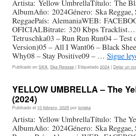
Artista: Yellow UmbrellaTítulo: The Bl
AlbumAño: 2024Género: Ska Reggae, 
ReggaePaís: AlemaniaWEB: FACEBO
OFICIALBitrate: 320 Kbps Tracklist… 
Tetruschka03 – Run Run Run04 – Test 
Version)05 – All I Want06 – Black Sh
Why08 – Stay Positive09 – …
Sigue le
Publicado en
SKA
,
Ska Reggae
|
Etiquetado
2024
|
Dejar un co
YELLOW UMBRELLA – The Ye
(2024)
Publicado el
10 febrero, 2025
por
Ioriska
Artista: Yellow UmbrellaTítulo: The Y
AlbumAño: 2024Género: Ska Reggae, 