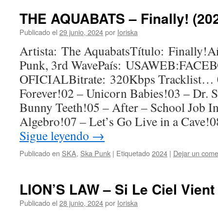
THE AQUABATS – Finally! (20
Publicado el
29 junio, 2024
por
Ioriska
Artista: The AquabatsTítulo: Finally!
Punk, 3rd WavePaís: USAWEB:FACE
OFICIALBitrate: 320Kbps Tracklist… 
Forever!02 – Unicorn Babies!03 – Dr
Bunny Teeth!05 – After – School Job I
Algebro!07 – Let’s Go Live in a Cave!
Sigue leyendo
→
Publicado en
SKA
,
Ska Punk
|
Etiquetado
2024
|
Dejar un come
LION’S LAW – Si Le Ciel Vient
Publicado el
28 junio, 2024
por
Ioriska