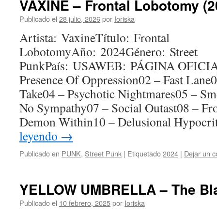
VAXINE – Frontal Lobotomy (2
Publicado el
28 julio, 2026
por
Ioriska
Artista: VaxineTítulo: Frontal
LobotomyAño: 2024Género: Street
PunkPaís: USAWEB: PÁGINA OFICIAL
Presence Of Oppression02 – Fast Lane0
Take04 – Psychotic Nightmares05 – Sm
No Sympathy07 – Social Outast08 – Fr
Demon Within10 – Delusional Hypocr
leyendo
→
Publicado en
PUNK
,
Street Punk
|
Etiquetado
2024
|
Dejar un c
YELLOW UMBRELLA – The Bla
Publicado el
10 febrero, 2025
por
Ioriska