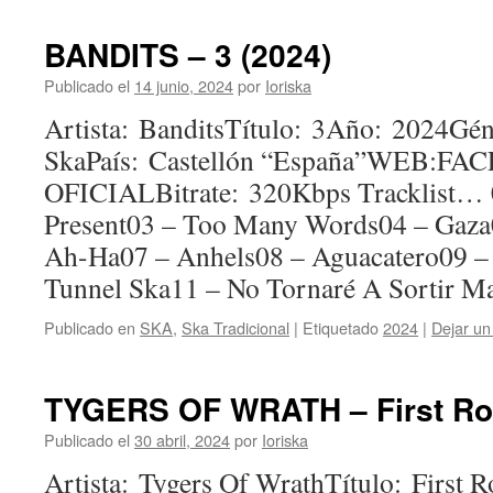
BANDITS – 3 (2024)
Publicado el
14 junio, 2024
por
Ioriska
Artista: BanditsTítulo: 3Año: 2024Gén
SkaPaís: Castellón “España”WEB:F
OFICIALBitrate: 320Kbps Tracklist… 
Present03 – Too Many Words04 – Gaz
Ah-Ha07 – Anhels08 – Aguacatero09 – 
Tunnel Ska11 – No Tornaré A Sortir M
Publicado en
SKA
,
Ska Tradicional
|
Etiquetado
2024
|
Dejar un
TYGERS OF WRATH – First Roa
Publicado el
30 abril, 2024
por
Ioriska
Artista: Tygers Of WrathTítulo: First R