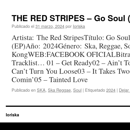
THE RED STRIPES – Go Soul (
Publicado el
31 marzo, 2024
por
Ioriska
Artista: The Red StripesTítulo: Go Sou
(EP)Año: 2024Género: Ska, Reggae, S
KongWEB:FACEBOOK OFICIALBitrat
Tracklist… 01 – Get Ready02 – Ain’t T
Can’t Turn You Loose03 – It Takes Tw
Comin’05 – Tainted Love
Publicado en
SKA
,
Ska Reggae
,
Soul
|
Etiquetado
2024
|
Dejar
Ioriska