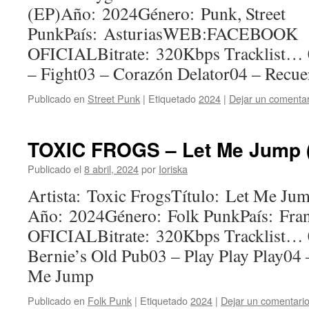
(EP)Año: 2024Género: Punk, Street
PunkPaís: AsturiasWEB:FACEBOOK
OFICIALBitrate: 320Kbps Tracklist… 
– Fight03 – Corazón Delator04 – Recue
Publicado en
Street Punk
|
Etiquetado
2024
|
Dejar un comentar
TOXIC FROGS – Let Me Jump (
Publicado el
8 abril, 2024
por
Ioriska
Artista: Toxic FrogsTítulo: Let Me Ju
Año: 2024Género: Folk PunkPaís: 
OFICIALBitrate: 320Kbps Tracklist…
Bernie’s Old Pub03 – Play Play Play04 
Me Jump
Publicado en
Folk Punk
|
Etiquetado
2024
|
Dejar un comentari