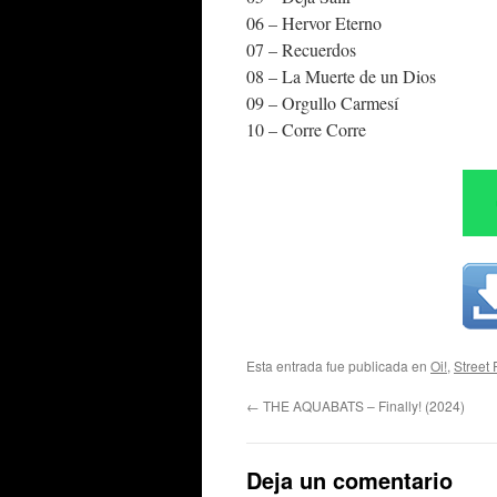
06 – Hervor Eterno
07 – Recuerdos
08 – La Muerte de un Dios
09 – Orgullo Carmesí
10 – Corre Corre
Esta entrada fue publicada en
Oi!
,
Street
←
THE AQUABATS – Finally! (2024)
Deja un comentario