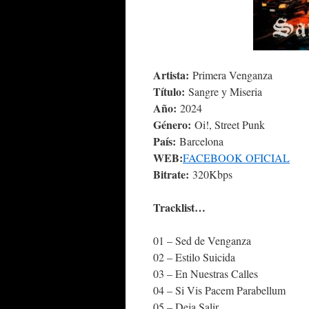
Artista:
Primera Venganza
Título:
Sangre y Miseria
Año:
2024
Género:
Oi!, Street Punk
País:
Barcelona
WEB:
FACEBOOK OFICIAL
Bitrate:
320Kbps
Tracklist…
01 – Sed de Venganza
02 – Estilo Suicida
03 – En Nuestras Calles
04 – Si Vis Pacem Parabellum
05 – Deja Salir