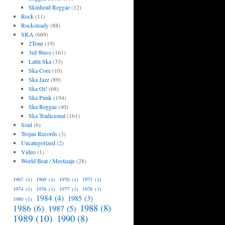
Skinhead Reggae
(12)
Rock
(11)
Rocksteady
(88)
SKA
(669)
2Tone
(19)
3rd Wave
(161)
Latín Ska
(33)
Ska Core
(10)
Ska Jazz
(89)
Ska Oi!
(68)
Ska Punk
(194)
Ska Reggae
(40)
Ska Tradicional
(161)
Soul
(6)
Trojan Records
(3)
Uncategorized
(2)
Video
(1)
World Beat / Mestizaje
(28)
1967
(1)
1969
(1)
1970
(1)
1973
(1)
1974
(1)
1976
(1)
1977
(1)
1978
(1)
1984
(4)
1985
(3)
1980
(1)
1988
(8)
1986
(6)
1987
(5)
1989
(10)
1990
(8)