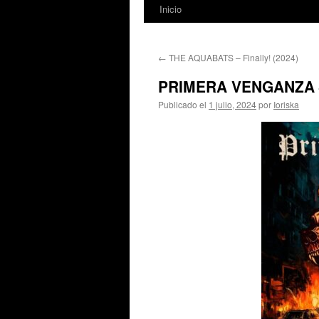
Inicio
←
THE AQUABATS – Finally! (2024)
PRIMERA VENGANZA – 
Publicado el
1 julio, 2024
por
Ioriska