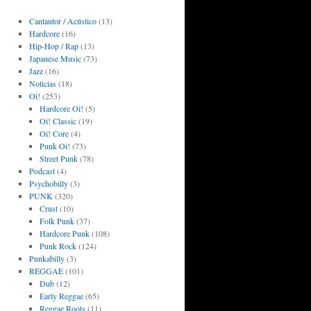
Cantautor / Acústico
(13)
Hardcore
(16)
Hip-Hop / Rap
(13)
Japanese Music
(73)
Jazz
(16)
Noticias
(18)
Oi!
(253)
Hardcore Oi!
(5)
Oi! Classic
(19)
Oi! Core
(4)
Punk Oi!
(73)
Street Punk
(78)
Podcast
(4)
Psychobilly
(3)
PUNK
(320)
Crust
(10)
Folk Punk
(37)
Hardcore Punk
(108)
Punk Rock
(124)
Punkabilly
(3)
REGGAE
(101)
Dub
(12)
Early Reggae
(65)
Reggae Roots
(11)