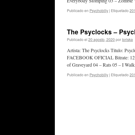
Everybody Stomping 03 – Zombie W
Publicado en
Psychobilly
|
Etiquetado
20
The Psyclocks – Psycl
Publicado el
20 agosto, 2020
por
Ioriska
Artista: The Psyclocks Título: Psy
FACEBOOK OFICIAL Bitrate: 128 K
of Graveyard 04 – Rats 05 – I Wa
Publicado en
Psychobilly
|
Etiquetado
20