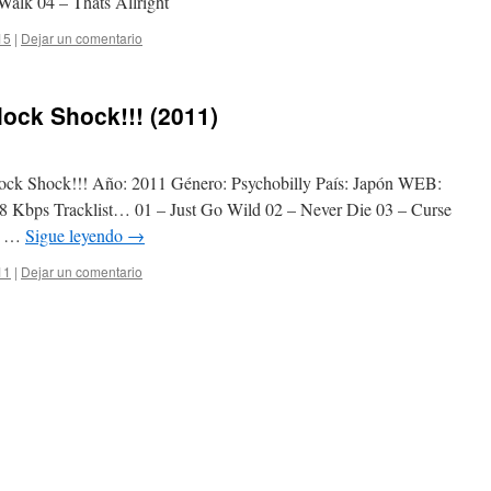
alk 04 – Thats Allright
15
|
Dejar un comentario
ock Shock!!! (2011)
clock Shock!!! Año: 2011 Género: Psychobilly País: Japón WEB:
bps Tracklist… 01 – Just Go Wild 02 – Never Die 03 – Curse
lk …
Sigue leyendo
→
11
|
Dejar un comentario