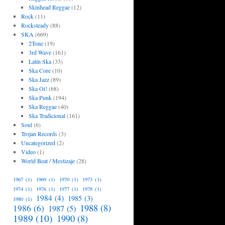
Skinhead Reggae
(12)
Rock
(11)
Rocksteady
(88)
SKA
(669)
2Tone
(19)
3rd Wave
(161)
Latín Ska
(33)
Ska Core
(10)
Ska Jazz
(89)
Ska Oi!
(68)
Ska Punk
(194)
Ska Reggae
(40)
Ska Tradicional
(161)
Soul
(6)
Trojan Records
(3)
Uncategorized
(2)
Video
(1)
World Beat / Mestizaje
(28)
1967
(1)
1969
(1)
1970
(1)
1973
(1)
1974
(1)
1976
(1)
1977
(1)
1978
(1)
1984
(4)
1985
(3)
1980
(1)
1988
(8)
1986
(6)
1987
(5)
1989
(10)
1990
(8)