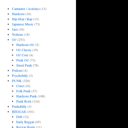
Cantautor / Acústico
(13)
Hardcore
(16)
Hip-Hop / Rap
(13)
Japanese Music
(73)
Jazz
(16)
Noticias
(18)
Oi!
(253)
Hardcore Oi!
(5)
Oi! Classic
(19)
Oi! Core
(4)
Punk Oi!
(73)
Street Punk
(78)
Podcast
(4)
Psychobilly
(3)
PUNK
(320)
Crust
(10)
Folk Punk
(37)
Hardcore Punk
(108)
Punk Rock
(124)
Punkabilly
(3)
REGGAE
(101)
Dub
(12)
Early Reggae
(65)
Reggae Roots
(11)