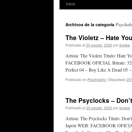
Inicio
Psychobi
Archivos de la categoría
The Violetz – Hate You
Publicado el
20 agosto, 2020
por
Ioriska
Artista: The Violetz Título: Hate 
FACEBOOK OFICIAL Bitrate: 320 K
Perfect 04 – Boy Like A Dead 05
Publicado en
Psychobilly
|
Etiquetado
20
The Psyclocks – Don’t 
Publicado el
20 agosto, 2020
por
Ioriska
Artista: The Psyclocks Título: Don’
Japón WEB: FACEBOOK OFICIAL Bi