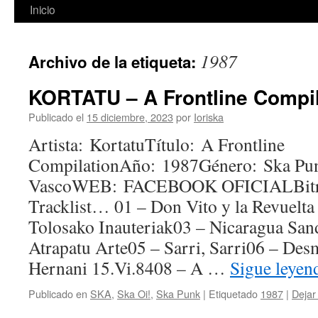
Inicio
1987
Archivo de la etiqueta:
KORTATU – A Frontline Compil
Publicado el
15 diciembre, 2023
por
Ioriska
Artista: KortatuTítulo: A Frontline
CompilationAño: 1987Género: Ska Punk
VascoWEB: FACEBOOK OFICIALBitra
Tracklist… 01 – Don Vito y la Revuelta
Tolosako Inauteriak03 – Nicaragua San
Atrapatu Arte05 – Sarri, Sarri06 – De
Hernani 15.Vi.8408 – A …
Sigue leye
Publicado en
SKA
,
Ska Oi!
,
Ska Punk
|
Etiquetado
1987
|
Dejar