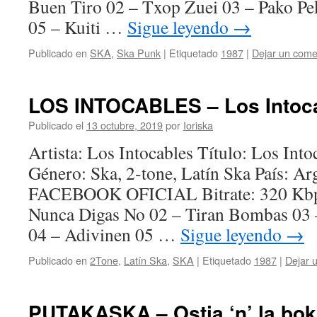
Buen Tiro 02 – Txop Zuei 03 – Pako P
05 – Kuiti …
Sigue leyendo
→
Publicado en
SKA
,
Ska Punk
|
Etiquetado
1987
|
Dejar un come
LOS INTOCABLES – Los Intoca
Publicado el
13 octubre, 2019
por
Ioriska
Artista: Los Intocables Título: Los Int
Género: Ska, 2-tone, Latín Ska País: A
FACEBOOK OFICIAL Bitrate: 320 Kbps
Nunca Digas No 02 – Tiran Bombas 03
04 – Adivinen 05 …
Sigue leyendo
→
Publicado en
2Tone
,
Latín Ska
,
SKA
|
Etiquetado
1987
|
Dejar 
PUTAKASKA – Ostia ‘n’ la bok