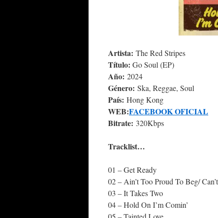
Artista:
The Red Stripes
Título:
Go Soul (EP)
Año:
2024
Género:
Ska, Reggae, Soul
País:
Hong Kong
WEB:
FACEBOOK OFICIAL
Bitrate:
320Kbps
Tracklist…
01 – Get Ready
02 – Ain’t Too Proud To Beg/ Can’
03 – It Takes Two
04 – Hold On I’m Comin’
05 – Tainted Love