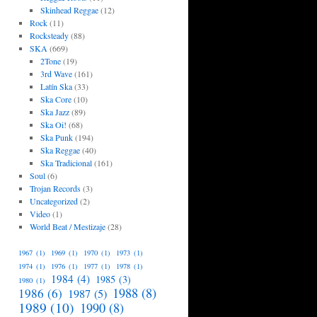
Skinhead Reggae
(12)
Rock
(11)
Rocksteady
(88)
SKA
(669)
2Tone
(19)
3rd Wave
(161)
Latín Ska
(33)
Ska Core
(10)
Ska Jazz
(89)
Ska Oi!
(68)
Ska Punk
(194)
Ska Reggae
(40)
Ska Tradicional
(161)
Soul
(6)
Trojan Records
(3)
Uncategorized
(2)
Video
(1)
World Beat / Mestizaje
(28)
1967
(1)
1969
(1)
1970
(1)
1973
(1)
1974
(1)
1976
(1)
1977
(1)
1978
(1)
1984
(4)
1985
(3)
1980
(1)
1988
(8)
1986
(6)
1987
(5)
1989
(10)
1990
(8)