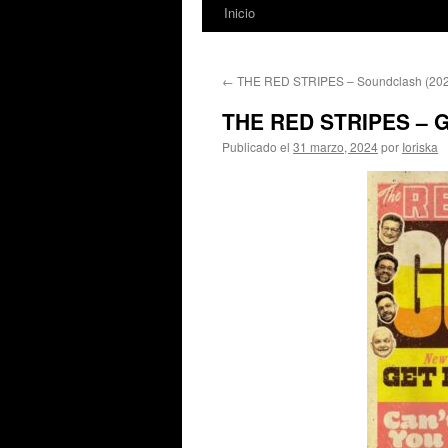
Inicio
←
THE RED STRIPES – Soundclash (20
THE RED STRIPES – Go
Publicado el
31 marzo, 2024
por
Ioriska