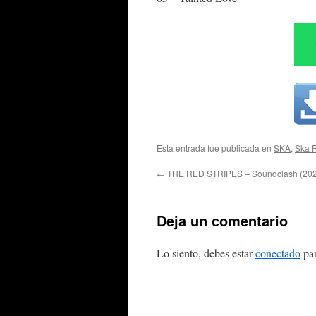
Esta entrada fue publicada en
SKA
,
Ska 
←
THE RED STRIPES – Soundclash (20
Deja un comentario
Lo siento, debes estar
conectado
par