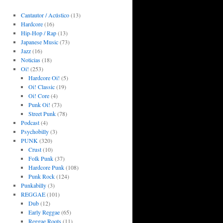
Cantautor / Acústico
(13)
Hardcore
(16)
Hip-Hop / Rap
(13)
Japanese Music
(73)
Jazz
(16)
Noticias
(18)
Oi!
(253)
Hardcore Oi!
(5)
Oi! Classic
(19)
Oi! Core
(4)
Punk Oi!
(73)
Street Punk
(78)
Podcast
(4)
Psychobilly
(3)
PUNK
(320)
Crust
(10)
Folk Punk
(37)
Hardcore Punk
(108)
Punk Rock
(124)
Punkabilly
(3)
REGGAE
(101)
Dub
(12)
Early Reggae
(65)
Reggae Roots
(11)