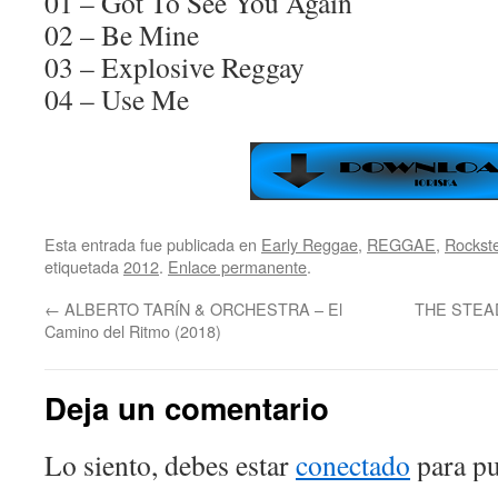
01 – Got To See You Again
02 – Be Mine
03 – Explosive Reggay
04 – Use Me
Esta entrada fue publicada en
Early Reggae
,
REGGAE
,
Rockst
etiquetada
2012
.
Enlace permanente
.
←
ALBERTO TARÍN & ORCHESTRA – El
THE STEAD
Camino del Ritmo (2018)
Deja un comentario
Lo siento, debes estar
conectado
para pu