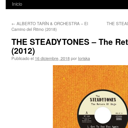
Inicio
←
ALBERTO TARÍN & ORCHESTRA – El
THE STEAD
Camino del Ritmo (2018)
THE STEADYTONES – The Retu
(2012)
Publicado el
16 diciembre, 2018
por
Ioriska