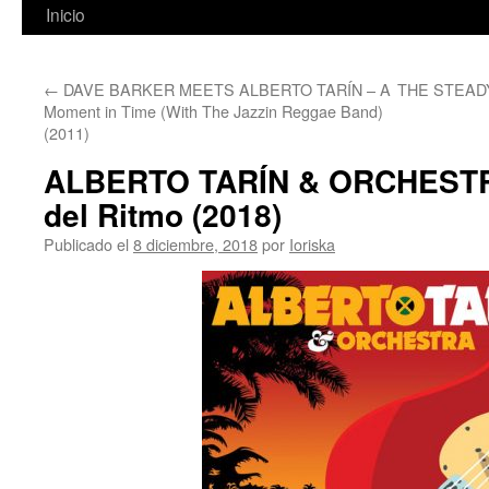
Inicio
←
DAVE BARKER MEETS ALBERTO TARÍN – A
THE STEADY
Moment in Time (With The Jazzin Reggae Band)
(2011)
ALBERTO TARÍN & ORCHESTR
del Ritmo (2018)
Publicado el
8 diciembre, 2018
por
Ioriska