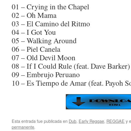
01 – Crying in the Chapel
02 – Oh Mama
03 – El Camino del Ritmo
04 – I Got You
05 – Walking Around
06 – Piel Canela
07 – Old Devil Moon
08 – If I Could Rule (feat. Dave Barker)
09 – Embrujo Peruano
10 – Es Tiempo de Amar (feat. Payoh S
Esta entrada fue publicada en
Dub
,
Early Reggae
,
REGGAE
y e
permanente
.