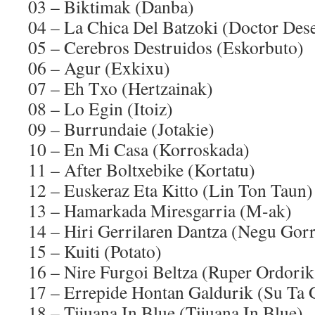
03 – Biktimak (Danba)
04 – La Chica Del Batzoki (Doctor Des
05 – Cerebros Destruidos (Eskorbuto)
06 – Agur (Exkixu)
07 – Eh Txo (Hertzainak)
08 – Lo Egin (Itoiz)
09 – Burrundaie (Jotakie)
10 – En Mi Casa (Korroskada)
11 – After Boltxebike (Kortatu)
12 – Euskeraz Eta Kitto (Lin Ton Taun)
13 – Hamarkada Miresgarria (M-ak)
14 – Hiri Gerrilaren Dantza (Negu Gorr
15 – Kuiti (Potato)
16 – Nire Furgoi Beltza (Ruper Ordorik
17 – Errepide Hontan Galdurik (Su Ta 
18 – Tijuana In Blue (Tijuana In Blue)