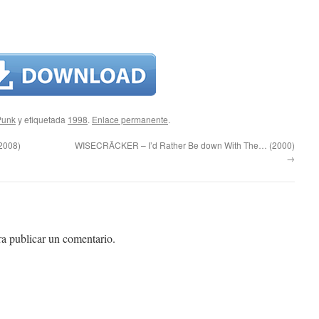
Punk
y etiquetada
1998
.
Enlace permanente
.
2008)
WISECRÄCKER – I’d Rather Be down With The… (2000)
→
a publicar un comentario.