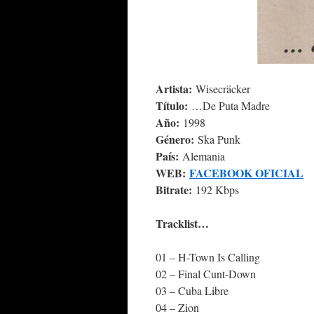
Artista:
Wisecräcker
Título:
…De Puta Madre
Año:
1998
Género:
Ska Punk
País:
Alemania
WEB:
FACEBOOK OFICIAL
Bitrate:
192 Kbps
Tracklist…
01 – H-Town Is Calling
02 – Final Cunt-Down
03 – Cuba Libre
04 – Zion