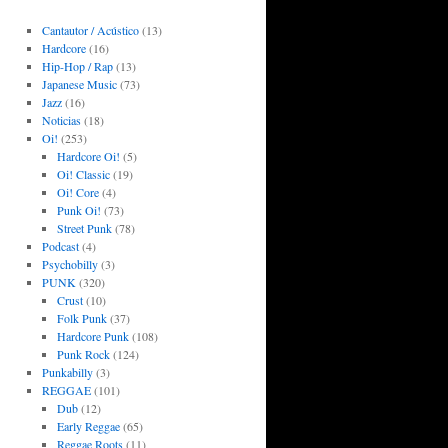
Cantautor / Acústico
(13)
Hardcore
(16)
Hip-Hop / Rap
(13)
Japanese Music
(73)
Jazz
(16)
Noticias
(18)
Oi!
(253)
Hardcore Oi!
(5)
Oi! Classic
(19)
Oi! Core
(4)
Punk Oi!
(73)
Street Punk
(78)
Podcast
(4)
Psychobilly
(3)
PUNK
(320)
Crust
(10)
Folk Punk
(37)
Hardcore Punk
(108)
Punk Rock
(124)
Punkabilly
(3)
REGGAE
(101)
Dub
(12)
Early Reggae
(65)
Reggae Roots
(11)