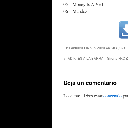
05 – Money Is A Veil
06 – Mendez
Esta entrada fue publicada en
SKA
,
Ska 
←
ADIKTES A LA BARRA – Sirena HxC (
Deja un comentario
Lo siento, debes estar
conectado
par