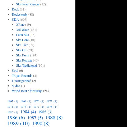
Skinhead Reggae
(12)
Rock
(11)
Rocksteady
(88)
SKA
(669)
2Tone
(19)
3rd Wave
(161)
Latín Ska
(33)
Ska Core
(10)
Ska Jazz
(89)
Ska Oi!
(68)
Ska Punk
(194)
Ska Reggae
(40)
Ska Tradicional
(161)
Soul
(6)
Trojan Records
(3)
Uncategorized
(2)
Video
(1)
World Beat / Mestizaje
(28)
1967
(1)
1969
(1)
1970
(1)
1973
(1)
1974
(1)
1976
(1)
1977
(1)
1978
(1)
1984
(4)
1985
(3)
1980
(1)
1988
(8)
1986
(6)
1987
(5)
1989
(10)
1990
(8)