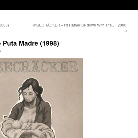
2008)
WISECRÄCKER – I’d Rather Be down With The… (2000)
→
Puta Madre (1998)
a