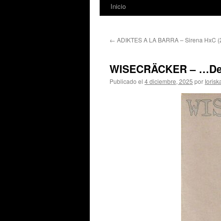
Inicio
←
ADIKTES A LA BARRA – Sirena HxC (
WISECRÄCKER – …De 
Publicado el
4 diciembre, 2025
por
Iorisk