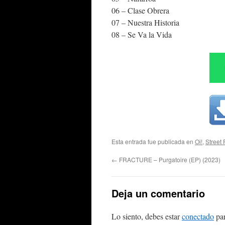
06 – Clase Obrera
07 – Nuestra Historia
08 – Se Va la Vida
Esta entrada fue publicada en
Oi!
,
Street
←
FRACTURE – Purgatoire (EP) (2023)
Deja un comentario
Lo siento, debes estar
conectado
par