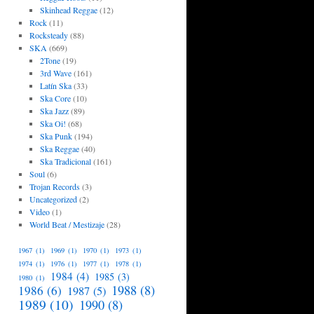
Skinhead Reggae
(12)
Rock
(11)
Rocksteady
(88)
SKA
(669)
2Tone
(19)
3rd Wave
(161)
Latín Ska
(33)
Ska Core
(10)
Ska Jazz
(89)
Ska Oi!
(68)
Ska Punk
(194)
Ska Reggae
(40)
Ska Tradicional
(161)
Soul
(6)
Trojan Records
(3)
Uncategorized
(2)
Video
(1)
World Beat / Mestizaje
(28)
1967
(1)
1969
(1)
1970
(1)
1973
(1)
1974
(1)
1976
(1)
1977
(1)
1978
(1)
1984
(4)
1985
(3)
1980
(1)
1988
(8)
1986
(6)
1987
(5)
1989
(10)
1990
(8)