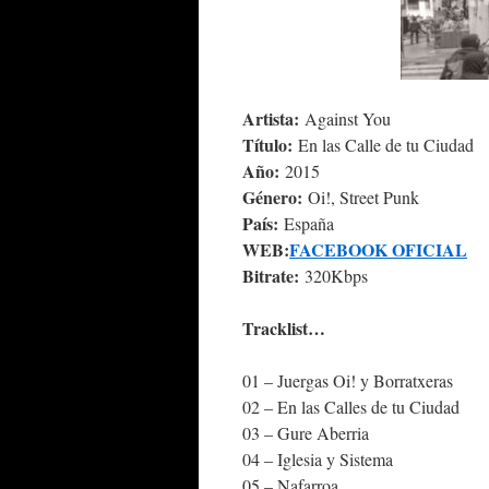
Artista:
Against You
Título:
En las Calle de tu Ciudad
Año:
2015
Género:
Oi!, Street Punk
País:
España
WEB:
FACEBOOK OFICIAL
Bitrate:
320Kbps
Tracklist…
01 – Juergas Oi! y Borratxeras
02 – En las Calles de tu Ciudad
03 – Gure Aberria
04 – Iglesia y Sistema
05 – Nafarroa