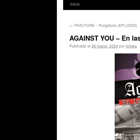
Inicio
←
FRACTURE – Purgatoire (EP) (2023)
AGAINST YOU – En las 
Publicado el
26 marzo, 2024
por
Ioriska