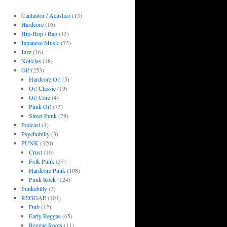
Cantautor / Acústico
(13)
Hardcore
(16)
Hip-Hop / Rap
(13)
Japanese Music
(73)
Jazz
(16)
Noticias
(18)
Oi!
(253)
Hardcore Oi!
(5)
Oi! Classic
(19)
Oi! Core
(4)
Punk Oi!
(73)
Street Punk
(78)
Podcast
(4)
Psychobilly
(3)
PUNK
(320)
Crust
(10)
Folk Punk
(37)
Hardcore Punk
(108)
Punk Rock
(124)
Punkabilly
(3)
REGGAE
(101)
Dub
(12)
Early Reggae
(65)
Reggae Roots
(11)