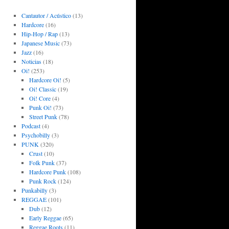
Cantautor / Acústico
(13)
Hardcore
(16)
Hip-Hop / Rap
(13)
Japanese Music
(73)
Jazz
(16)
Noticias
(18)
Oi!
(253)
Hardcore Oi!
(5)
Oi! Classic
(19)
Oi! Core
(4)
Punk Oi!
(73)
Street Punk
(78)
Podcast
(4)
Psychobilly
(3)
PUNK
(320)
Crust
(10)
Folk Punk
(37)
Hardcore Punk
(108)
Punk Rock
(124)
Punkabilly
(3)
REGGAE
(101)
Dub
(12)
Early Reggae
(65)
Reggae Roots
(11)