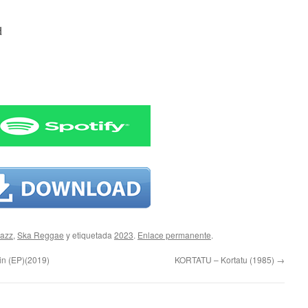
d
Jazz
,
Ska Reggae
y etiquetada
2023
.
Enlace permanente
.
n (EP)(2019)
KORTATU – Kortatu (1985)
→