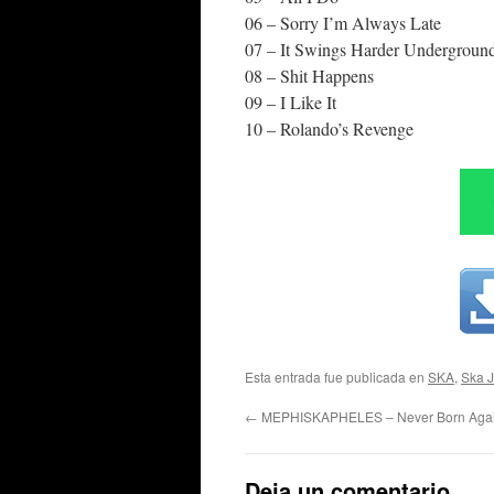
06 – Sorry I’m Always Late
07 – It Swings Harder Undergroun
08 – Shit Happens
09 – I Like It
10 – Rolando’s Revenge
Esta entrada fue publicada en
SKA
,
Ska 
←
MEPHISKAPHELES – Never Born Agai
Deja un comentario