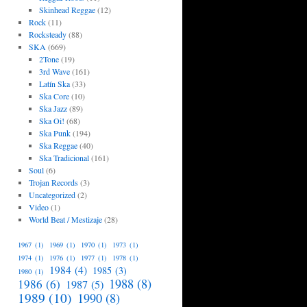
Skinhead Reggae
(12)
Rock
(11)
Rocksteady
(88)
SKA
(669)
2Tone
(19)
3rd Wave
(161)
Latín Ska
(33)
Ska Core
(10)
Ska Jazz
(89)
Ska Oi!
(68)
Ska Punk
(194)
Ska Reggae
(40)
Ska Tradicional
(161)
Soul
(6)
Trojan Records
(3)
Uncategorized
(2)
Video
(1)
World Beat / Mestizaje
(28)
1967
(1)
1969
(1)
1970
(1)
1973
(1)
1974
(1)
1976
(1)
1977
(1)
1978
(1)
1984
(4)
1985
(3)
1980
(1)
1988
(8)
1986
(6)
1987
(5)
1989
(10)
1990
(8)