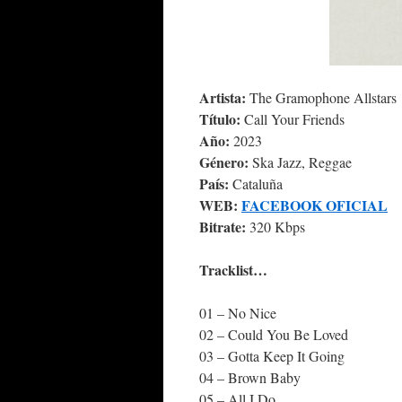
Artista:
The Gramophone Allstars
Título:
Call Your Friends
Año:
2023
Género:
Ska Jazz, Reggae
País:
Cataluña
WEB:
FACEBOOK OFICIAL
Bitrate:
320 Kbps
Tracklist…
01 – No Nice
02 – Could You Be Loved
03 – Gotta Keep It Going
04 – Brown Baby
05 – All I Do