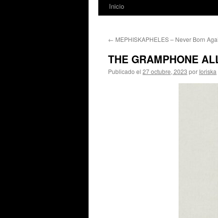
Inicio
←
MEPHISKAPHELES – Never Born Agai
THE GRAMPHONE ALLST
Publicado el
27 octubre, 2023
por
Ioriska