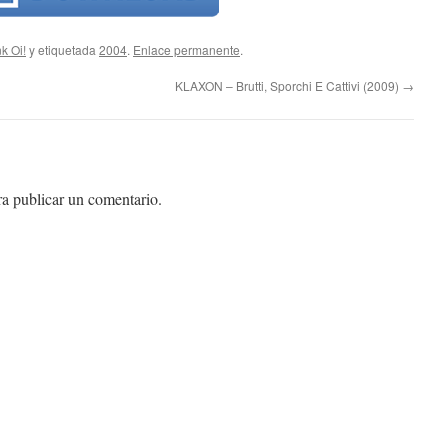
k Oi!
y etiquetada
2004
.
Enlace permanente
.
KLAXON – Brutti, Sporchi E Cattivi (2009)
→
a publicar un comentario.