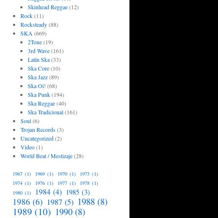
Skinhead Reggae
(12)
Rock
(11)
Rocksteady
(88)
SKA
(669)
2Tone
(19)
3rd Wave
(161)
Latín Ska
(33)
Ska Core
(10)
Ska Jazz
(89)
Ska Oi!
(68)
Ska Punk
(194)
Ska Reggae
(40)
Ska Tradicional
(161)
Soul
(6)
Trojan Records
(3)
Uncategorized
(2)
Video
(1)
World Beat / Mestizaje
(28)
1967
(1)
1969
(1)
1970
(1)
1973
(1)
1974
(1)
1976
(1)
1977
(1)
1978
(1)
1984
(4)
1985
(3)
1980
(1)
1988
(8)
1986
(6)
1987
(5)
1989
(10)
1990
(8)