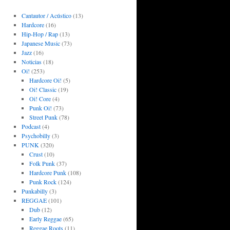
Cantautor / Acústico
(13)
Hardcore
(16)
Hip-Hop / Rap
(13)
Japanese Music
(73)
Jazz
(16)
Noticias
(18)
Oi!
(253)
Hardcore Oi!
(5)
Oi! Classic
(19)
Oi! Core
(4)
Punk Oi!
(73)
Street Punk
(78)
Podcast
(4)
Psychobilly
(3)
PUNK
(320)
Crust
(10)
Folk Punk
(37)
Hardcore Punk
(108)
Punk Rock
(124)
Punkabilly
(3)
REGGAE
(101)
Dub
(12)
Early Reggae
(65)
Reggae Roots
(11)