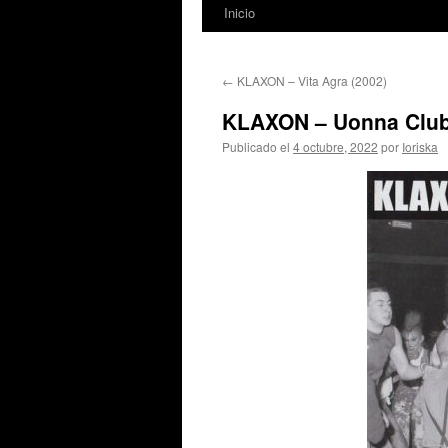
Inicio
←
KLAXON – Vita Agra (2002)
KLAXON – Uonna Club 
Publicado el
4 octubre, 2022
por
Ioriska