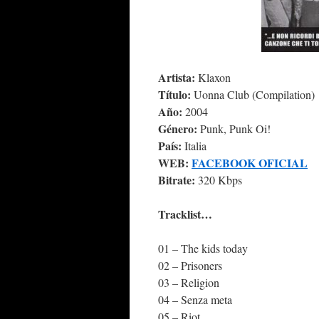
Artista:
Klaxon
Título:
Uonna Club (Compilation)
Año:
2004
Género:
Punk, Punk Oi!
País:
Italia
WEB:
FACEBOOK OFICIAL
Bitrate:
320 Kbps
Tracklist…
01 – The kids today
02 – Prisoners
03 – Religion
04 – Senza meta
05 – Riot