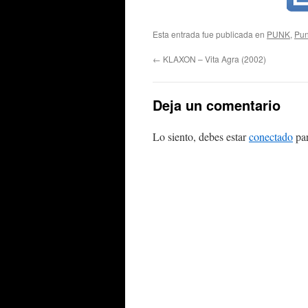
Esta entrada fue publicada en
PUNK
,
Pun
←
KLAXON – Vita Agra (2002)
Deja un comentario
Lo siento, debes estar
conectado
par