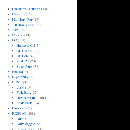
Cantautor / Acústico
(13)
Hardcore
(16)
Hip-Hop / Rap
(13)
Japanese Music
(73)
Jazz
(16)
Noticias
(18)
Oi!
(253)
Hardcore Oi!
(5)
Oi! Classic
(19)
Oi! Core
(4)
Punk Oi!
(73)
Street Punk
(78)
Podcast
(4)
Psychobilly
(3)
PUNK
(320)
Crust
(10)
Folk Punk
(37)
Hardcore Punk
(108)
Punk Rock
(124)
Punkabilly
(3)
REGGAE
(101)
Dub
(12)
Early Reggae
(65)
Reggae Roots
(11)