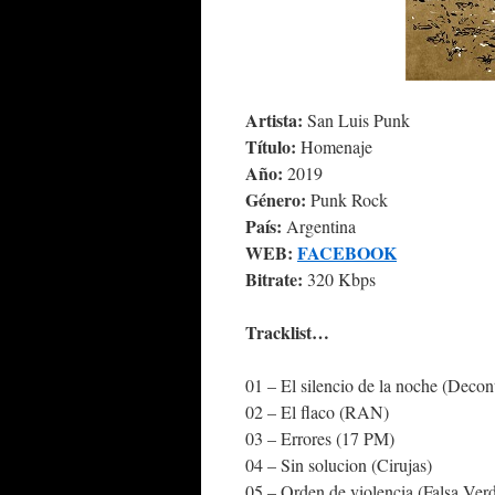
Artista:
San Luis Punk
Título:
Homenaje
Año:
2019
Género:
Punk Rock
País:
Argentina
WEB:
FACEBOOK
Bitrate:
320 Kbps
Tracklist…
01 – El silencio de la noche (Decon
02 – El flaco (RAN)
03 – Errores (17 PM)
04 – Sin solucion (Cirujas)
05 – Orden de violencia (Falsa Ver