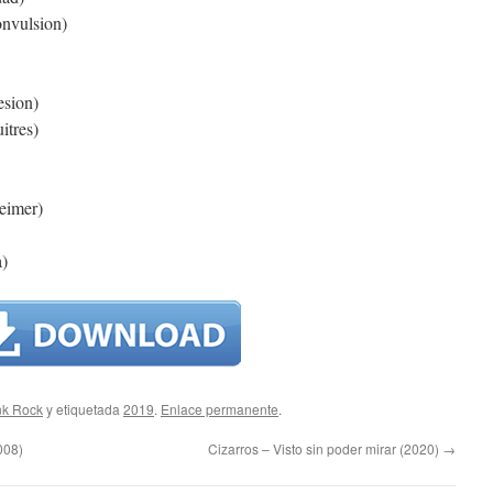
onvulsion)
esion)
itres)
heimer)
a)
k Rock
y etiquetada
2019
.
Enlace permanente
.
008)
Cizarros – Visto sin poder mirar (2020)
→