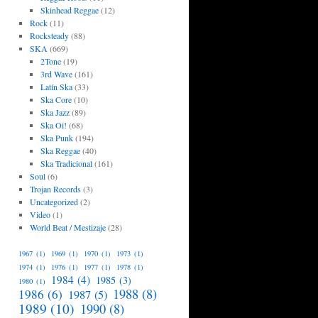
Skinhead Reggae
(12)
Rock
(11)
Rocksteady
(88)
SKA
(669)
2Tone
(19)
3rd Wave
(161)
Latín Ska
(33)
Ska Core
(10)
Ska Jazz
(89)
Ska Oi!
(68)
Ska Punk
(194)
Ska Reggae
(40)
Ska Tradicional
(161)
Soul
(6)
Trojan Records
(3)
Uncategorized
(2)
Video
(1)
World Beat / Mestizaje
(28)
1967
(1)
1969
(1)
1970
(1)
1973
(1)
1974
(1)
1976
(1)
1977
(1)
1978
(1)
1984
(4)
1985
(3)
1980
(1)
1988
(8)
1986
(6)
1987
(5)
1989
(10)
1990
(8)