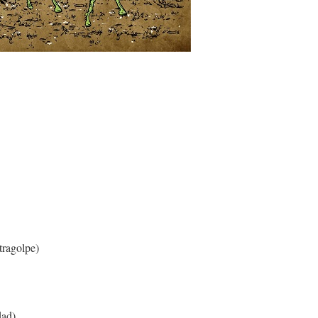
tragolpe)
dad)