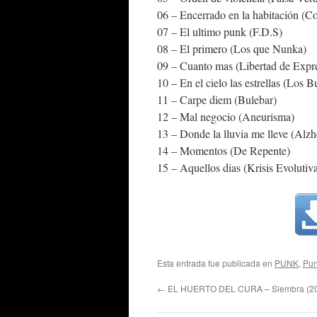
06 – Encerrado en la habitación (C
07 – El ultimo punk (F.D.S)
08 – El primero (Los que Nunka)
09 – Cuanto mas (Libertad de Expr
10 – En el cielo las estrellas (Los Bu
11 – Carpe diem (Bulebar)
12 – Mal negocio (Aneurisma)
13 – Donde la lluvia me lleve (Alz
14 – Momentos (De Repente)
15 – Aquellos dias (Krisis Evolutiv
Esta entrada fue publicada en
PUNK
,
Pun
←
EL HUERTO DEL CURA – Siembra (2