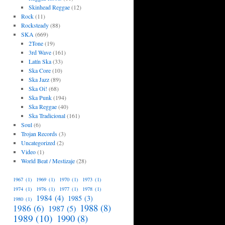
Skinhead Reggae
(12)
Rock
(11)
Rocksteady
(88)
SKA
(669)
2Tone
(19)
3rd Wave
(161)
Latín Ska
(33)
Ska Core
(10)
Ska Jazz
(89)
Ska Oi!
(68)
Ska Punk
(194)
Ska Reggae
(40)
Ska Tradicional
(161)
Soul
(6)
Trojan Records
(3)
Uncategorized
(2)
Video
(1)
World Beat / Mestizaje
(28)
1967
(1)
1969
(1)
1970
(1)
1973
(1)
1974
(1)
1976
(1)
1977
(1)
1978
(1)
1984
(4)
1985
(3)
1980
(1)
1988
(8)
1986
(6)
1987
(5)
1989
(10)
1990
(8)