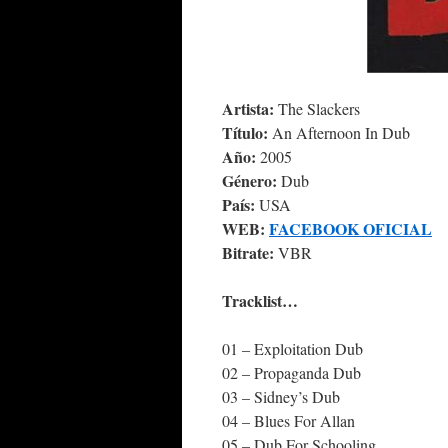
Artista:
The Slackers
Título:
An Afternoon In Dub
Año:
2005
Género:
Dub
País:
USA
WEB:
FACEBOOK OFICIAL
Bitrate:
VBR
Tracklist…
01 – Exploitation Dub
02 – Propaganda Dub
03 – Sidney’s Dub
04 – Blues For Allan
05 – Dub For Schooling