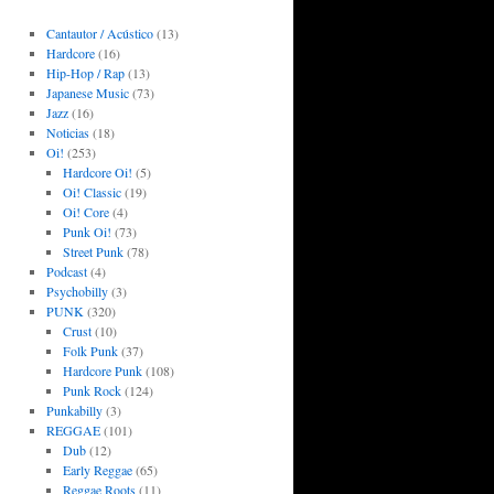
Cantautor / Acústico
(13)
Hardcore
(16)
Hip-Hop / Rap
(13)
Japanese Music
(73)
Jazz
(16)
Noticias
(18)
Oi!
(253)
Hardcore Oi!
(5)
Oi! Classic
(19)
Oi! Core
(4)
Punk Oi!
(73)
Street Punk
(78)
Podcast
(4)
Psychobilly
(3)
PUNK
(320)
Crust
(10)
Folk Punk
(37)
Hardcore Punk
(108)
Punk Rock
(124)
Punkabilly
(3)
REGGAE
(101)
Dub
(12)
Early Reggae
(65)
Reggae Roots
(11)