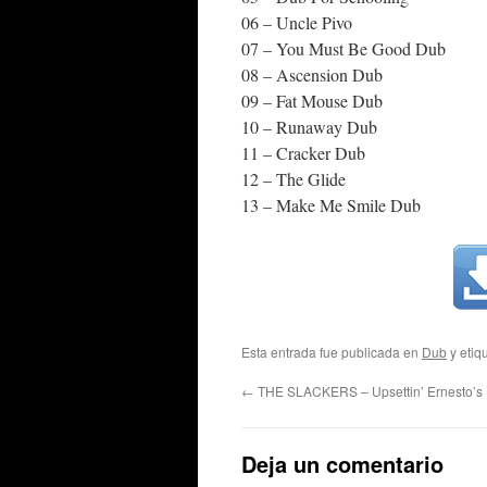
06 – Uncle Pivo
07 – You Must Be Good Dub
08 – Ascension Dub
09 – Fat Mouse Dub
10 – Runaway Dub
11 – Cracker Dub
12 – The Glide
13 – Make Me Smile Dub
Esta entrada fue publicada en
Dub
y etiq
←
THE SLACKERS – Upsettin’ Ernesto’s 
Deja un comentario