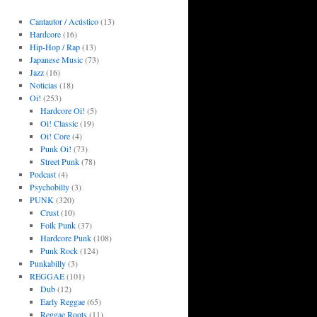
Cantautor / Acústico
(13)
Hardcore
(16)
Hip-Hop / Rap
(13)
Japanese Music
(73)
Jazz
(16)
Noticias
(18)
Oi!
(253)
Hardcore Oi!
(5)
Oi! Classic
(19)
Oi! Core
(4)
Punk Oi!
(73)
Street Punk
(78)
Podcast
(4)
Psychobilly
(3)
PUNK
(320)
Crust
(10)
Folk Punk
(37)
Hardcore Punk
(108)
Punk Rock
(124)
Punkabilly
(3)
REGGAE
(101)
Dub
(12)
Early Reggae
(65)
Reggae Roots
(11)