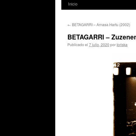
Inicio
←
BETAGARRI – Arnasa Hartu (2002)
BETAGARRI – Zuzenen
Publicado el
7 julio, 2020
por
Ioriska