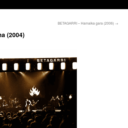
BETAGARRI – Hamaika gara (2006)
→
a (2004)