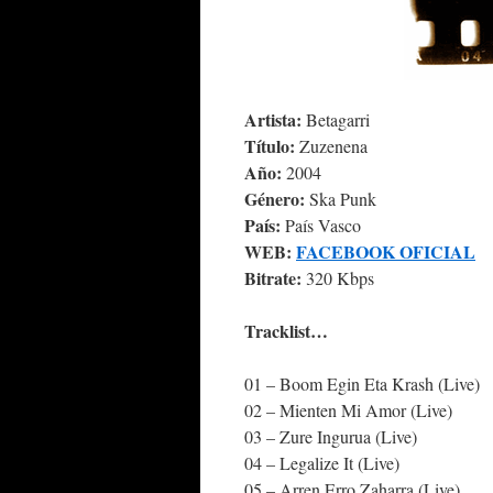
Artista:
Betagarri
Título:
Zuzenena
Año:
2004
Género:
Ska Punk
País:
País Vasco
WEB:
FACEBOOK OFICIAL
Bitrate:
320 Kbps
Tracklist…
01 – Boom Egin Eta Krash (Live)
02 – Mienten Mi Amor (Live)
03 – Zure Ingurua (Live)
04 – Legalize It (Live)
05 – Arren Erro Zaharra (Live)