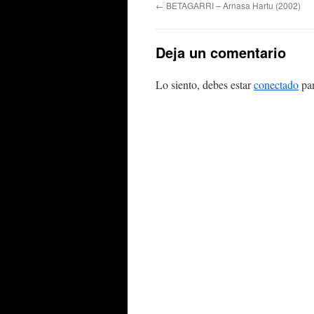
←
BETAGARRI – Arnasa Hartu (2002)
Deja un comentario
Lo siento, debes estar
conectado
par