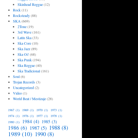
Skinhead Reggae
(12)
Rock
(11)
Rocksteady
(88)
SKA
(669)
2Tone
(19)
3rd Wave
(161)
Latín Ska
(33)
Ska Core
(10)
Ska Jazz
(89)
Ska Oi!
(68)
Ska Punk
(194)
Ska Reggae
(40)
Ska Tradicional
(161)
Soul
(6)
Trojan Records
(3)
Uncategorized
(2)
Video
(1)
World Beat / Mestizaje
(28)
1967
(1)
1969
(1)
1970
(1)
1973
(1)
1974
(1)
1976
(1)
1977
(1)
1978
(1)
1984
(4)
1985
(3)
1980
(1)
1988
(8)
1986
(6)
1987
(5)
1989
(10)
1990
(8)