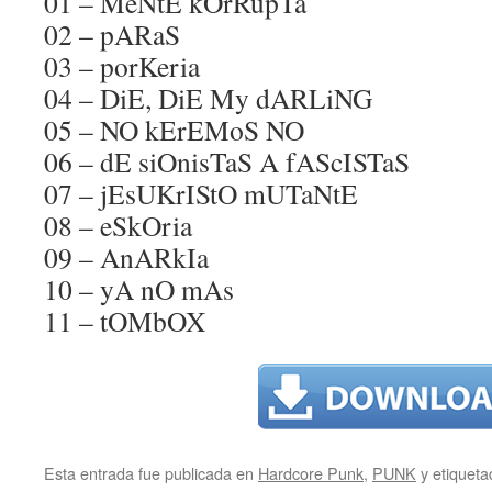
01 – MeNtE kOrRupTa
02 – pARaS
03 – porKeria
04 – DiE, DiE My dARLiNG
05 – NO kErEMoS NO
06 – dE siOnisTaS A fAScISTaS
07 – jEsUKrIStO mUTaNtE
08 – eSkOria
09 – AnARkIa
10 – yA nO mAs
11 – tOMbOX
Esta entrada fue publicada en
Hardcore Punk
,
PUNK
y etiquet