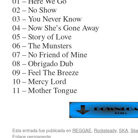
01 – Here We Go
02 – No Show
03 – You Never Know
04 – Now She’s Gone Away
05 – Story of Love
06 – The Munsters
07 – No Friend of Mine
08 – Obrigado Dub
09 – Feel The Breeze
10 – Mercy Lord
11 – Mother Tongue
Esta entrada fue publicada en
REGGAE
,
Rocksteady
,
SKA
,
Ska
Enlace permanente
.