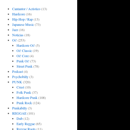
Cantautor / Acústico
(13)
Hardcore
(16)
Hip-Hop / Rap
(13)
Japanese Music
(73)
Jazz
(16)
Noticias
(18)
Oi!
(253)
Hardcore Oi!
(5)
Oi! Classic
(19)
Oi! Core
(4)
Punk Oi!
(73)
Street Punk
(78)
Podcast
(4)
Psychobilly
(3)
PUNK
(320)
Crust
(10)
Folk Punk
(37)
Hardcore Punk
(108)
Punk Rock
(124)
Punkabilly
(3)
REGGAE
(101)
Dub
(12)
Early Reggae
(65)
Reggae Roots
(11)