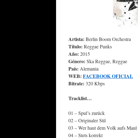
Artista:
Berlin Boom Orchestra
Título:
Reggae Punks
Año:
2015
Género:
Ska Reggae, Reggae
País:
Alemania
WEB:
FACEBOOK OFICIAL
Bitrate:
320 Kbps
Tracklist…
01 – Spul’s zurück
02 – Originaler Stil
03 – Wer haut dem Volk aufs Maul
04 – Stets korrekt