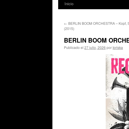
Inicio
←
BERLIN BOOM ORCHESTRA – Kopf, Ste
(2015)
BERLIN BOOM ORCHES
Publicado el
27 julio, 2026
por
Ioriska