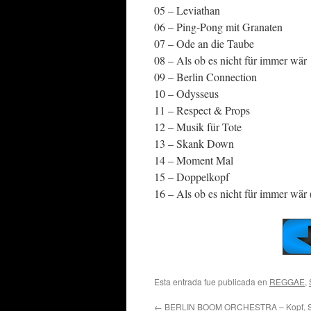
05 – Leviathan
06 – Ping-Pong mit Granaten
07 – Ode an die Taube
08 – Als ob es nicht für immer wär
09 – Berlin Connection
10 – Odysseus
11 – Respect & Props
12 – Musik für Tote
13 – Skank Down
14 – Moment Mal
15 – Doppelkopf
16 – Als ob es nicht für immer wär 
Esta entrada fue publicada en
REGGAE
,
←
BERLIN BOOM ORCHESTRA – Kopf, Ste