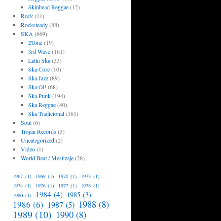
Skinhead Reggae
(12)
Rock
(11)
Rocksteady
(88)
SKA
(669)
2Tone
(19)
3rd Wave
(161)
Latín Ska
(33)
Ska Core
(10)
Ska Jazz
(89)
Ska Oi!
(68)
Ska Punk
(194)
Ska Reggae
(40)
Ska Tradicional
(161)
Soul
(6)
Trojan Records
(3)
Uncategorized
(2)
Video
(1)
World Beat / Mestizaje
(28)
1967
(1)
1969
(1)
1970
(1)
1973
(1)
1974
(1)
1976
(1)
1977
(1)
1978
(1)
1984
(4)
1985
(3)
1980
(1)
1988
(8)
1986
(6)
1987
(5)
1989
(10)
1990
(8)