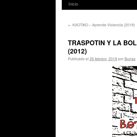
Inicio
←
KAOTIKO – Aprende Violencia (2019)
TRASPOTIN Y LA BOLE
(2012)
Publicado el
26 febrero, 2019
por
Burras