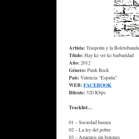
Artista:
Traspotin y la Boletobanda
Título:
Hay ke ver ke barbaridad
Año:
2012
Género:
Punk Rock
País:
Valencia “España”
WEB:
FACEBOOK
Bitrate:
320 Kbps
Tracklist…
01 – Sociedad basura
02 – La ley del pobre
03 – Aparatos sin botones