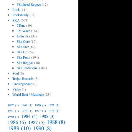
Skinhead Reggae
(12)
Rock
(11)
Rocksteady
(88)
SKA
(669)
2Tone
(19)
3rd Wave
(161)
Latín Ska
(33)
Ska Core
(10)
Ska Jazz
(89)
Ska Oi!
(68)
Ska Punk
(194)
Ska Reggae
(40)
Ska Tradicional
(161)
Soul
(6)
Trojan Records
(3)
Uncategorized
(2)
Video
(1)
World Beat / Mestizaje
(28)
1967
(1)
1969
(1)
1970
(1)
1973
(1)
1974
(1)
1976
(1)
1977
(1)
1978
(1)
1984
(4)
1985
(3)
1980
(1)
1988
(8)
1986
(6)
1987
(5)
1989
(10)
1990
(8)