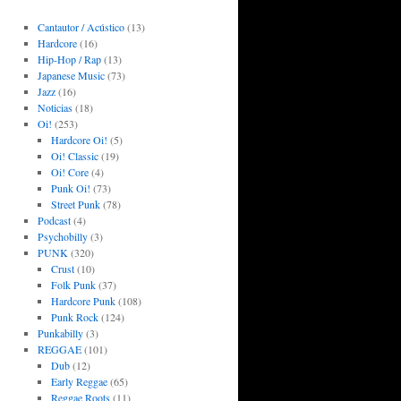
Cantautor / Acústico
(13)
Hardcore
(16)
Hip-Hop / Rap
(13)
Japanese Music
(73)
Jazz
(16)
Noticias
(18)
Oi!
(253)
Hardcore Oi!
(5)
Oi! Classic
(19)
Oi! Core
(4)
Punk Oi!
(73)
Street Punk
(78)
Podcast
(4)
Psychobilly
(3)
PUNK
(320)
Crust
(10)
Folk Punk
(37)
Hardcore Punk
(108)
Punk Rock
(124)
Punkabilly
(3)
REGGAE
(101)
Dub
(12)
Early Reggae
(65)
Reggae Roots
(11)