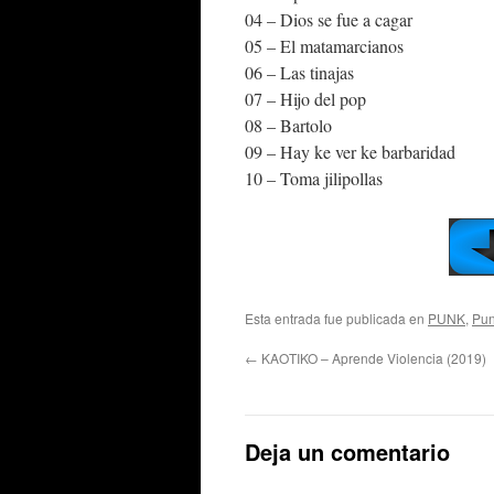
04 – Dios se fue a cagar
05 – El matamarcianos
06 – Las tinajas
07 – Hijo del pop
08 – Bartolo
09 – Hay ke ver ke barbaridad
10 – Toma jilipollas
Esta entrada fue publicada en
PUNK
,
Pun
←
KAOTIKO – Aprende Violencia (2019)
Deja un comentario