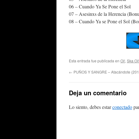
06 – Cuando Ya Se Pone el Sol
07 – Asesinxs de la Herencia (Bonu
08 – Cuando Ya se Pone el Sol (Bo
Esta entrada fue publicada en
Oi!
,
Ska Oi!
←
PUÑOS Y SANGRE – Atacándote (201
Deja un comentario
Lo siento, debes estar
conectado
par