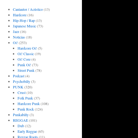
Cantautor / Acústico
(13)
Hardcore
(16)
Hip-Hop / Rap
(13)
Japanese Music
(73)
Jazz
(16)
Noticias
(18)
Oi!
(253)
Hardcore Oi!
(5)
Oi! Classic
(19)
Oi! Core
(4)
Punk Oi!
(73)
Street Punk
(78)
Podcast
(4)
Psychobilly
(3)
PUNK
(320)
Crust
(10)
Folk Punk
(37)
Hardcore Punk
(108)
Punk Rock
(124)
Punkabilly
(3)
REGGAE
(101)
Dub
(12)
Early Reggae
(65)
Reggae Roots
(11)