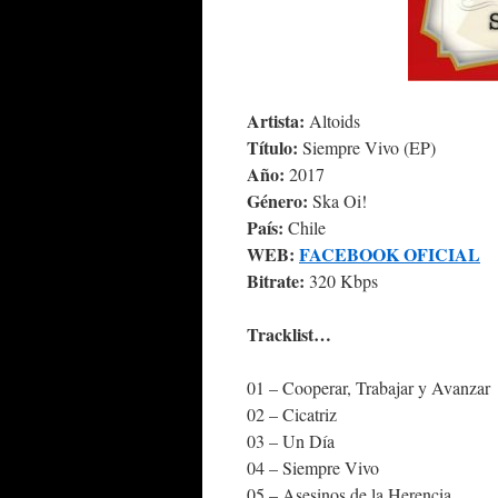
Artista:
Altoids
Título:
Siempre Vivo (EP)
Año:
2017
Género:
Ska Oi!
País:
Chile
WEB:
FACEBOOK OFICIAL
Bitrate:
320 Kbps
Tracklist…
01 – Cooperar, Trabajar y Avanzar
02 – Cicatriz
03 – Un Día
04 – Siempre Vivo
05 – Asesinos de la Herencia