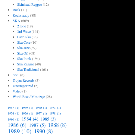
Skinhead Reggae
(12)
Rock
(11)
Rocksteady
(88)
SKA
(669)
2Tone
(19)
3rd Wave
(161)
Latín Ska
(33)
Ska Core
(10)
Ska Jazz
(89)
Ska Oi!
(68)
Ska Punk
(194)
Ska Reggae
(40)
Ska Tradicional
(161)
Soul
(6)
Trojan Records
(3)
Uncategorized
(2)
Video
(1)
World Beat / Mestizaje
(28)
1967
(1)
1969
(1)
1970
(1)
1973
(1)
1974
(1)
1976
(1)
1977
(1)
1978
(1)
1984
(4)
1985
(3)
1980
(1)
1988
(8)
1986
(6)
1987
(5)
1989
(10)
1990
(8)