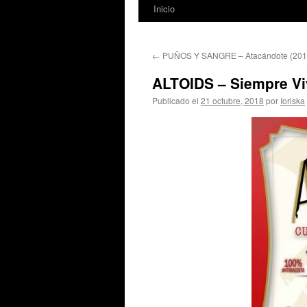
Inicio
←
PUÑOS Y SANGRE – Atacándote (201
ALTOIDS – Siempre Vi
Publicado el
21 octubre, 2018
por
Ioriska