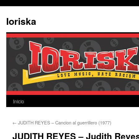
Ir
al
Ioriska
contenido
Inicio
←
JUDITH REYES – Cancion al guerrillero (1977)
JUDITH REYES – Judith Reyes