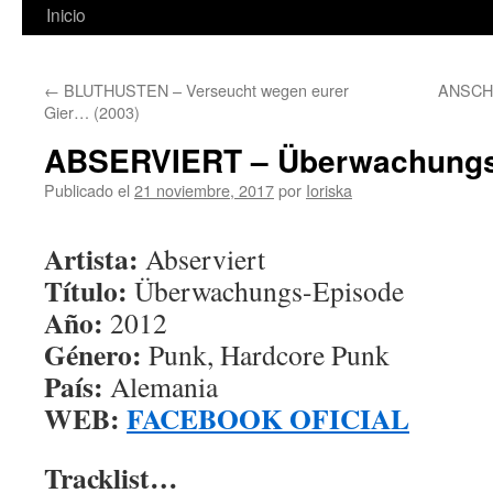
Inicio
←
BLUTHUSTEN – Verseucht wegen eurer
ANSCHL
Gier… (2003)
ABSERVIERT – Überwachungs​-
Publicado el
21 noviembre, 2017
por
Ioriska
Artista:
Abserviert
Título:
Überwachungs​-​Episode
Año:
2012
Género:
Punk, Hardcore Punk
País:
Alemania
WEB:
FACEBOOK OFICIAL
Tracklist…