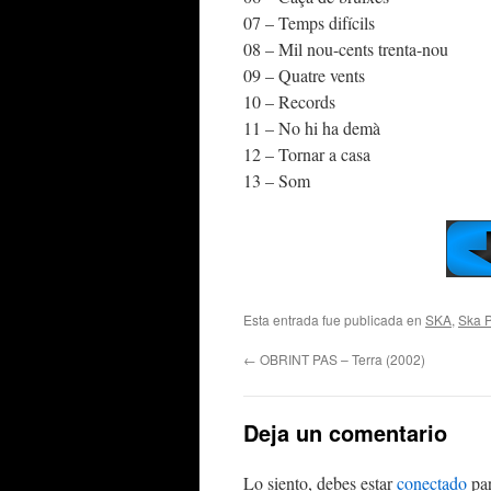
07 – Temps difícils
08 – Mil nou-cents trenta-nou
09 – Quatre vents
10 – Records
11 – No hi ha demà
12 – Tornar a casa
13 – Som
Esta entrada fue publicada en
SKA
,
Ska 
←
OBRINT PAS – Terra (2002)
Deja un comentario
Lo siento, debes estar
conectado
par