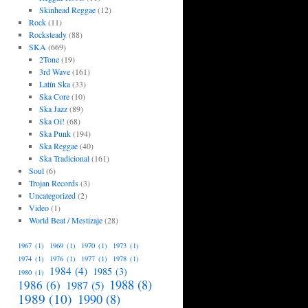
Skinhead Reggae
(12)
Rock
(11)
Rocksteady
(88)
SKA
(669)
2Tone
(19)
3rd Wave
(161)
Latín Ska
(33)
Ska Core
(10)
Ska Jazz
(89)
Ska Oi!
(68)
Ska Punk
(194)
Ska Reggae
(40)
Ska Tradicional
(161)
Soul
(6)
Trojan Records
(3)
Uncategorized
(2)
Video
(1)
World Beat / Mestizaje
(28)
1967
(1)
1969
(1)
1970
(1)
1973
(1)
1974
(1)
1976
(1)
1977
(1)
1978
(1)
1984
(4)
1985
(3)
1980
(1)
1988
(8)
1986
(6)
1987
(5)
1989
(10)
1990
(8)