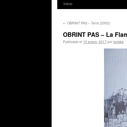
Inicio
←
OBRINT PAS – Terra (2002)
OBRINT PAS – La Flam
Publicado el
15 enero, 2017
por
Ioriska