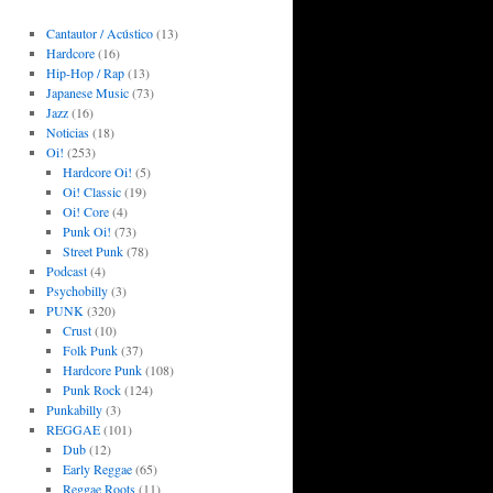
Cantautor / Acústico
(13)
Hardcore
(16)
Hip-Hop / Rap
(13)
Japanese Music
(73)
Jazz
(16)
Noticias
(18)
Oi!
(253)
Hardcore Oi!
(5)
Oi! Classic
(19)
Oi! Core
(4)
Punk Oi!
(73)
Street Punk
(78)
Podcast
(4)
Psychobilly
(3)
PUNK
(320)
Crust
(10)
Folk Punk
(37)
Hardcore Punk
(108)
Punk Rock
(124)
Punkabilly
(3)
REGGAE
(101)
Dub
(12)
Early Reggae
(65)
Reggae Roots
(11)