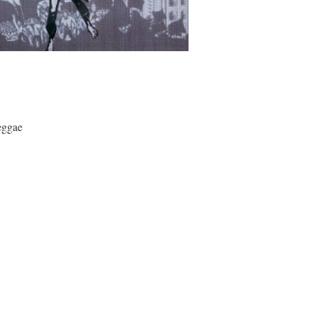
eggae