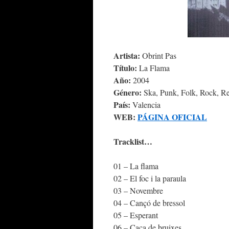
Artista:
Obrint Pas
Título:
La Flama
Año:
2004
Género:
Ska, Punk, Folk, Rock, R
País:
Valencia
WEB:
PÁGINA OFICIAL
Tracklist…
01 – La flama
02 – El foc i la paraula
03 – Novembre
04 – Cançó de bressol
05 – Esperant
06 – Caça de bruixes