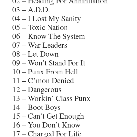
02 – Heading For Annihilation
03 – A.D.D.
04 – I Lost My Sanity
05 – Toxic Nation
06 – Know The System
07 – War Leaders
08 – Let Down
09 – Won’t Stand For It
10 – Punx From Hell
11 – C’mon Denied
12 – Dangerous
13 – Workin’ Class Punx
14 – Boot Boys
15 – Can’t Get Enough
16 – You Don’t Know
17 – Charged For Life